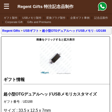
Regent Gifts 特注記念品制作
ギフト製作
|
USBメモリ製作
|
変換プラグ製作
|
企業ギフト事例
|
記念品製作
|
Corporate Gift
|
Gifts and Premiums
Regent Gifts
>
USBギフト
>
超小型OTGデュアルヘッドUSBメモリ
- UD188
画像をクリックすると拡大表示
ギフト情報
超小型OTGデュアルヘッドUSBメモリカスタマイズ
ギフト番号 : UD188
サイズ : 33.5 x 12.5 x 7mm