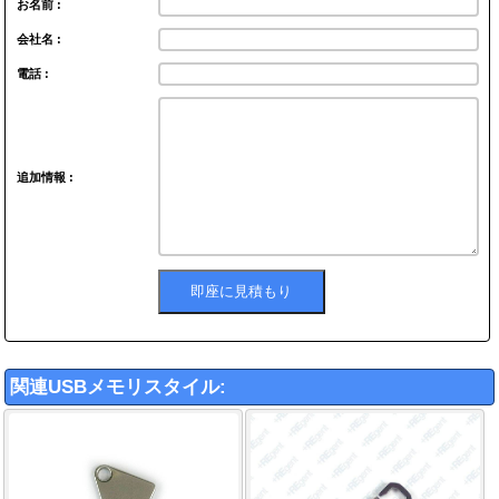
お名前 :
会社名 :
電話 :
追加情報 :
関連USBメモリスタイル: