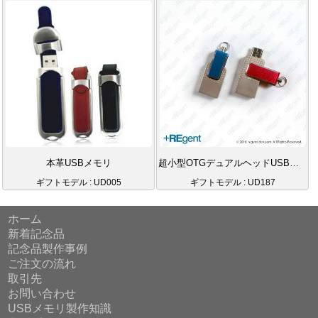
本革USBメモリ
超小型OTGデュアルヘッドUSBメモリ
ギフトモデル : UD005
ギフトモデル : UD187
ホーム
新着記念品
記念品製作事例
ご注文の流れ
取引先
お問い合わせ
USBメモリ製作知識