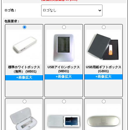
ロゴ色 :
包装要求 :
標準ホワイトボックス
USBアイロンボックス
USB用紙ギフトボックス
(MB01)
(GB01)
（無料） (WB01)
+画像拡大
+画像拡大
+画像拡大