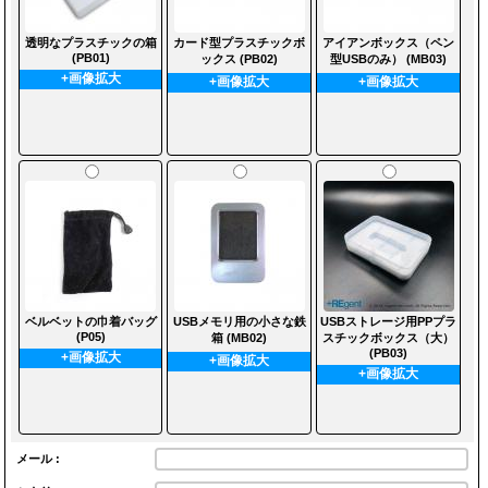
透明なプラスチックの箱
カード型プラスチックボ
アイアンボックス（ペン
(PB01)
ックス (PB02)
型USBのみ） (MB03)
+画像拡大
+画像拡大
+画像拡大
ベルベットの巾着バッグ
USBメモリ用の小さな鉄
USBストレージ用PPプラ
(P05)
箱 (MB02)
スチックボックス（大）
(PB03)
+画像拡大
+画像拡大
+画像拡大
メール :