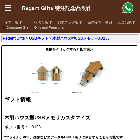
Regent Gifts 特注記念品制作
ギフト製作
|
USBメモリ製作
|
変換プラグ製作
|
企業ギフト事例
|
記念品製作
|
Corporate Gift
|
Gifts and Premiums
Regent Gifts
>
USBギフト
>
木製ハウス型USBメモリ
- UD153
画像をクリックすると拡大表示
ギフト情報
木製ハウス型USBメモリカスタマイズ
ギフト番号 : UD153
*ファイル、PDF、画像などのデータをUSBメモリに保存することも可能です.