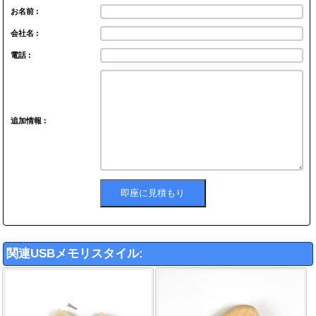
お名前 :
会社名 :
電話 :
追加情報 :
関連USBメモリスタイル: