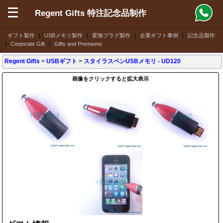
Regent Gifts 特注記念品制作
ギフト製作
|
USBメモリ製作
|
変換プラグ製作
|
企業ギフト事例
|
記念品製作
|
Corporate Gift
|
Gifts and Premiums
Regent Gifts
>
USBギフト
>
スタイラスペンUSBメモリ
- UD120
画像をクリックすると拡大表示