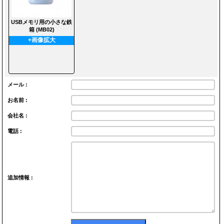
USBメモリ用の小さな鉄
箱 (MB02)
+画像拡大
メール :
お名前 :
会社名 :
電話 :
追加情報 :