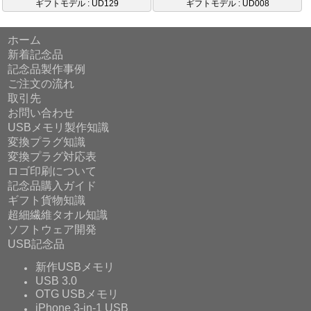
ギフトモデル : UD129
ギフトモデル : UD008
ホーム
新着記念品
記念品製作事例
ご注文の流れ
取引先
お問い合わせ
USBメモリ製作知識
変換プラグ知識
変換プラグ対応表
ロゴ印刷について
記念品購入ガイド
ギフト貨物知識
超細繊維タオル知識
ソフトウェア開発
USB記念品
新作USBメモリ
USB 3.0
OTG USBメモリ
iPhone 3-in-1 USB