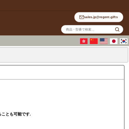
sales.jp@regent.gifts
サ
イ
ト
内
検
索
ることも可能です.