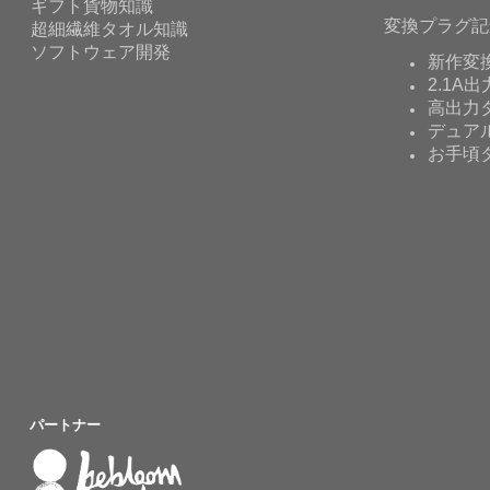
ギフト貨物知識
変換プラグ記
超細繊維タオル知識
ソフトウェア開発
新作変
2.1A出
高出力タ
デュア
お手頃
パートナー