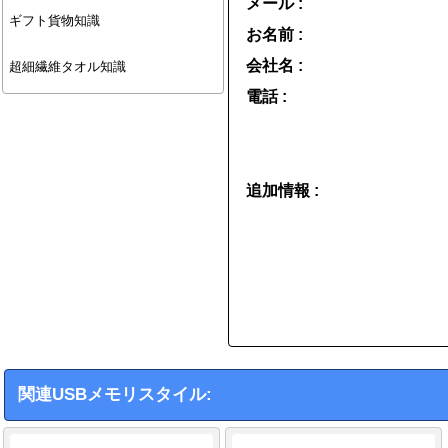
メール :
ギフト貨物知識
お名前 :
会社名 :
超細繊維タオル知識
電話 :
追加情報 :
関連USBメモリスタイル: