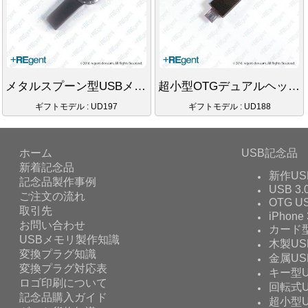
メタルスプーン型USBメモリ
超小型OTGデュアルヘッドUSBメモリ
ギフトモデル : UD197
ギフトモデル : UD188
ホーム
USB記念品
新着記念品
新作US
記念品製作事例
USB 3.
ご注文の流れ
OTG 
取引先
iPhone 
お問い合わせ
カード型
USBメモリ製作知識
木製US
変換プラグ知識
金属US
変換プラグ対応表
キー型U
ロゴ印刷について
回転式U
記念品購入ガイド
超小型U