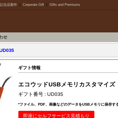
記念品製作
|
Corporate Gift
|
Gifts and Premiums
わせ
 UD035
示
ギフト情報
エコウッドUSBメモリカスタマイズ
ギフト番号 : UD035
*ファイル、PDF、画像などのデータをUSBメモリに保存す
即座にセルフサービス見積もり