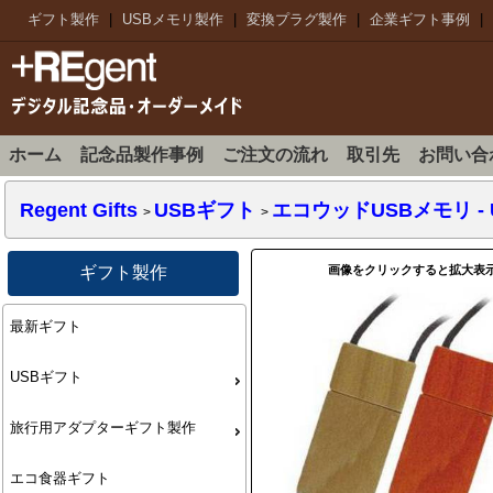
ギフト製作
|
USBメモリ製作
|
変換プラグ製作
|
企業ギフト事例
|
ホーム
記念品製作事例
ご注文の流れ
取引先
お問い合
Regent Gifts
USBギフト
エコウッドUSBメモリ
-
>
>
画像をクリックすると拡大表
ギフト製作
最新ギフト
USBギフト
旅行用アダプターギフト製作
エコ食器ギフト