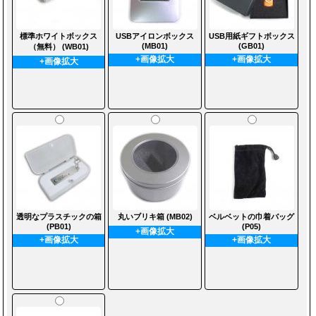
標準ホワイトボックス
USBアイロンボックス
USB用紙ギフトボックス
(MB01)
(GB01)
（無料） (WB01)
+画像拡大
+画像拡大
+画像拡大
透明なプラスチックの箱
丸いブリキ箱 (MB02)
ベルベットの巾着バッグ
(PB01)
(P05)
+画像拡大
+画像拡大
+画像拡大