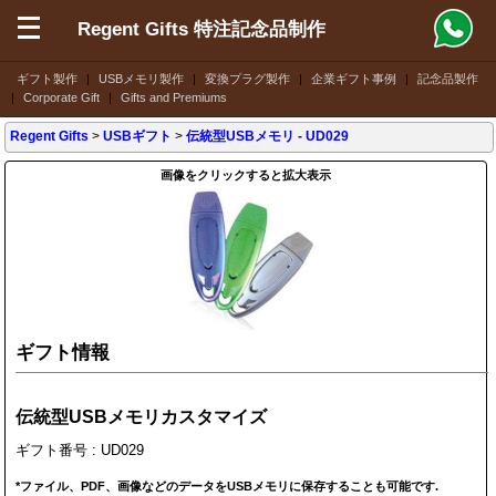
Regent Gifts 特注記念品制作
ギフト製作
|
USBメモリ製作
|
変換プラグ製作
|
企業ギフト事例
|
記念品製作
|
Corporate Gift
|
Gifts and Premiums
Regent Gifts
>
USBギフト
>
伝統型USBメモリ
- UD029
画像をクリックすると拡大表示
ギフト情報
伝統型USBメモリカスタマイズ
ギフト番号 : UD029
*ファイル、PDF、画像などのデータをUSBメモリに保存することも可能です.