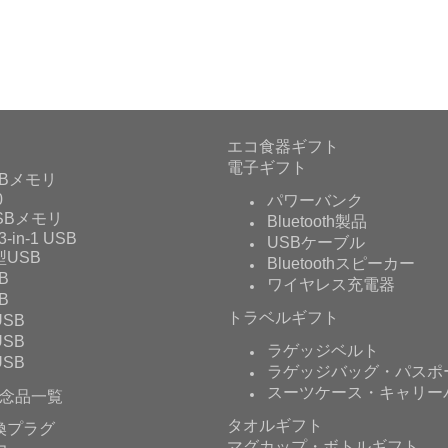
エコ食器ギフト
電子ギフト
Bメモリ
0
パワーバンク
USBメモリ
Bluetooth製品
3-in-1 USB
USBケーブル
USB
Bluetoothスピーカー
B
ワイヤレス充電器
B
トラベルギフト
SB
SB
ラゲッジベルト
SB
ラゲッジバッグ・パスポ
スーツケース・キャリー
念品一覧
タオルギフト
換プラグ
マグカップ・ボトルギフト