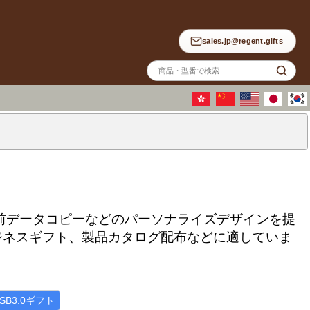
sales.jp@regent.gifts
サ
イ
ト
内
検
索
事前データコピーなどのパーソナライズデザインを提
ジネスギフト、製品カタログ配布などに適していま
SB3.0ギフト