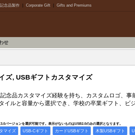
記念品製作
|
Corporate Gift
|
Gifts and Premiums
わせ
イズ, USBギフトカスタマイズ
SB記念品カスタマイズ経験を持ち、カスタムロゴ、
タイルと容量から選択でき、学校の卒業ギフト、ビ
または3.0バージョンを選択可能です。表示がないものはUSB2.0のみの選択となります。
スタマイズ
USB-Cギフト
カードUSBギフト
木製USBギフト
U