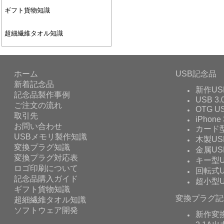
ギフト貨物知識
超細繊維タオル知識
ホーム
USB記念品
新着記念品
新作US
記念品製作事例
USB 3.
ご注文の流れ
OTG 
取引先
iPhone 
お問い合わせ
カード型
USBメモリ製作知識
木製US
変換プラグ知識
金属US
変換プラグ対応表
キー型U
ロゴ印刷について
回転式U
記念品購入ガイド
超小型U
ギフト貨物知識
変換プラグ記
超細繊維タオル知識
ソフトウェア開発
新作変