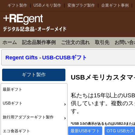
ギフト製作
|
USBメモリ製作
|
変換プラグ製作
|
企業ギフト事例
|
ホーム
記念品製作事例
ご注文の流れ
取引先
お問い合
Regent Gifts
USB-CUSBギフト
>
ギフト製作
USBメモリカスタマ
最新ギフト
私たちは15年以上のU
供しています。複数のス
USBギフト
す。
旅行用アダプターギフト製作
*USB 3.0の表示があるものはUSB2.0
最新USBギフト
OTG USBカ
エコ食器ギフト