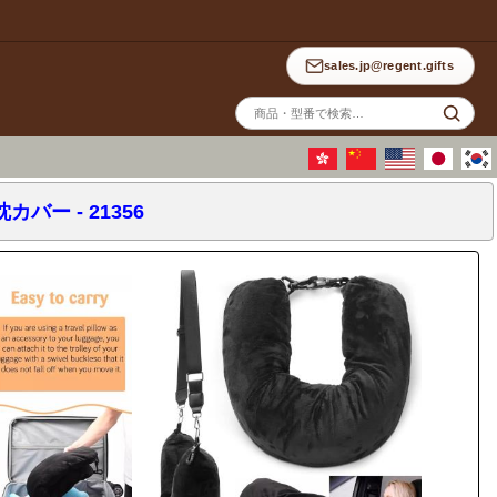
sales.jp@regent.gifts
サ
イ
ト
内
検
索
枕カバー
- 21356