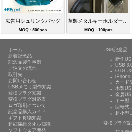
広告用シュリンクバッグ
革製メタルキーホルダー シンプルクロージングリング
MOQ : 500pcs
MOQ : 100pcs
ホーム
USB記念品
新着記念品
新作US
記念品製作事例
USB 3.
ご注文の流れ
OTG 
取引先
iPhone 
お問い合わせ
カード型
USBメモリ製作知識
木製US
変換プラグ知識
金属US
変換プラグ対応表
キー型U
ロゴ印刷について
回転式U
記念品購入ガイド
超小型U
ギフト貨物知識
変換プラグ記
超細繊維タオル知識
ソフトウェア開発