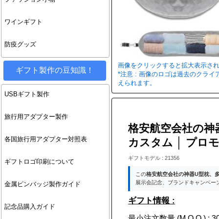
ワインギフト
防疫グッズ
画像をクリックすると拡大表示さ
ギフト製作の豆知識！
*注意 : 画像のロゴは過去のク
えられます。
USBギフト製作
旅行用アダプター製作
格安航空会社の神
各国旅行用アダプター対照表
カスタム │ プ
ギフトモデル : 21356
ギフトロゴ印刷について
この
格安航空会社の神器U型枕、
展示会記念、ブランドキャンペー
金属ピンバッジ製作ガイド
ギフト情報 :
記念品購入ガイド
最小注文数量 (M.O.Q.) : 30