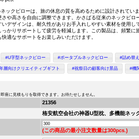
ルネックピローは、旅の休息の質を高めるために設計されてい
硬さや高さを自由に調整できます。かさばる従来のネックピロ
すいデザインは、耐久性がありお手入れしやすい素材を使用し
しっかりサポートして疲労を軽減します。この製品は、頻繁に
も快適なサポートをお楽しみいただけます。
#U字型ネックピロー
#ポータブルネックピロー
#詰め替
若年層向けクリエイティブギフト
#祝祭日の顧客向け景品
#機
、即座に見積もりを取得できます。お待たせしません。
21356
格安航空会社の神器U型枕、多機能ネッ
(この商品の最小注文数量は300pcs.)