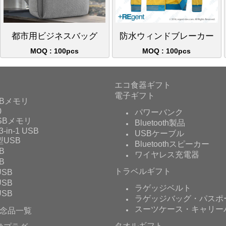
都市用ビジネスバッグ
防水ウィンドブレーカー
MOQ : 100pcs
MOQ : 100pcs
エコ食器ギフト
電子ギフト
Bメモリ
0
パワーバンク
USBメモリ
Bluetooth製品
3-in-1 USB
USBケーブル
USB
Bluetoothスピーカー
B
ワイヤレス充電器
B
トラベルギフト
SB
SB
ラゲッジベルト
SB
ラゲッジバッグ・パスポ
スーツケース・キャリー
念品一覧
タオルギフト