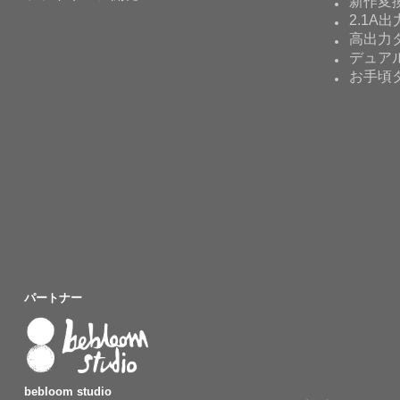
新作変
2.1A出
高出力タ
デュア
お手頃
パートナー
bebloom studio