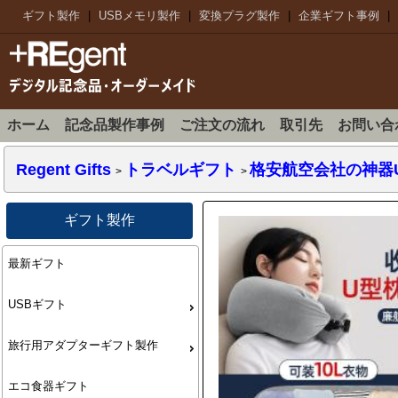
ギフト製作
|
USBメモリ製作
|
変換プラグ製作
|
企業ギフト事例
|
ホーム
記念品製作事例
ご注文の流れ
取引先
お問い合
Regent Gifts
トラベルギフト
格安航空会社の神器
>
>
ギフト製作
最新ギフト
USBギフト
旅行用アダプターギフト製作
エコ食器ギフト