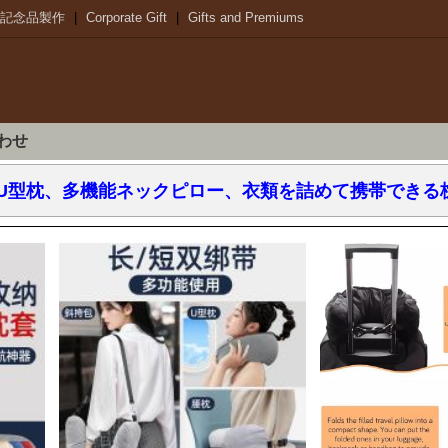
記念品製作
|
Corporate Gift
|
Gifts and Premiums
わせ
U型枕、多機能ネックピロー、衣類を詰めて携帯できる