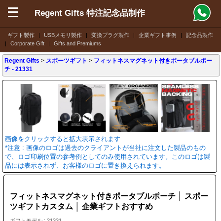
Regent Gifts 特注記念品制作
ギフト製作
|
USBメモリ製作
|
変換プラグ製作
|
企業ギフト事例
|
記念品製作
|
Corporate Gift
|
Gifts and Premiums
Regent Gifts
>
スポーツギフト
>
フィットネスマグネット付きポータブルポー
チ
- 21331
画像をクリックすると拡大表示されます
*注意 : 画像のロゴは過去のクライアントが当社に注文した製品のもの
で、ロゴ印刷位置の参考例としてのみ使用されています。このロゴは製
品には表示されず、お客様のロゴに置き換えられます。
フィットネスマグネット付きポータブルポーチ │ スポー
ツギフトカスタム │ 企業ギフトおすすめ
ギフトモデル : 21331