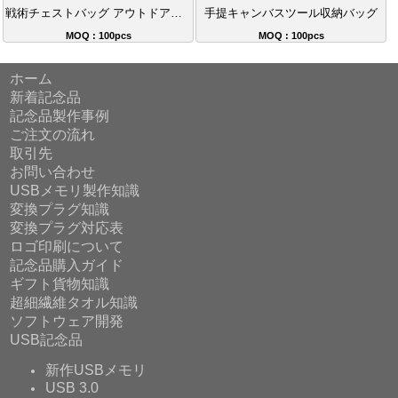
戦術チェストバッグ アウトドアスポーツ 迷彩チェストバッグ
手提キャンバスツール収納バッグ
MOQ : 100pcs
MOQ : 100pcs
ホーム
新着記念品
記念品製作事例
ご注文の流れ
取引先
お問い合わせ
USBメモリ製作知識
変換プラグ知識
変換プラグ対応表
ロゴ印刷について
記念品購入ガイド
ギフト貨物知識
超細繊維タオル知識
ソフトウェア開発
USB記念品
新作USBメモリ
USB 3.0