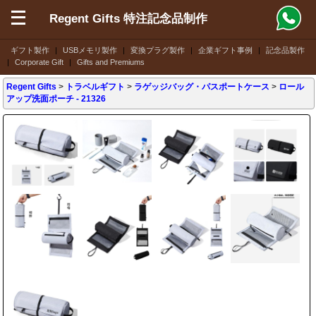
Regent Gifts 特注記念品制作
ギフト製作
|
USBメモリ製作
|
変換プラグ製作
|
企業ギフト事例
|
記念品製作
|
Corporate Gift
|
Gifts and Premiums
Regent Gifts
>
トラベルギフト
>
ラゲッジバッグ・パスポートケース
>
ロール
アップ洗面ポーチ
- 21326