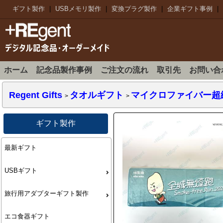
ギフト製作
|
USBメモリ製作
|
変換プラグ製作
|
企業ギフト事例
|
ホーム
記念品製作事例
ご注文の流れ
取引先
お問い合
Regent Gifts
タオルギフト
マイクロファイバー超
>
>
ギフト製作
最新ギフト
USBギフト
旅行用アダプターギフト製作
エコ食器ギフト