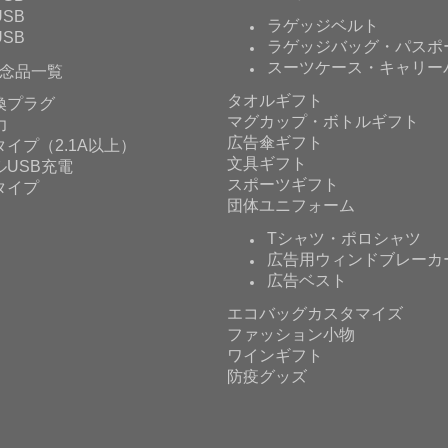
SB
ラゲッジベルト
SB
ラゲッジバッグ・パスポ
スーツケース・キャリー
念品一覧
タオルギフト
換プラグ
マグカップ・ボトルギフト
力
広告傘ギフト
イプ（2.1A以上）
文具ギフト
ルUSB充電
スポーツギフト
タイプ
団体ユニフォーム
Tシャツ・ポロシャツ
広告用ウィンドブレーカ
広告ベスト
エコバッグカスタマイズ
ファッション小物
ワインギフト
防疫グッズ