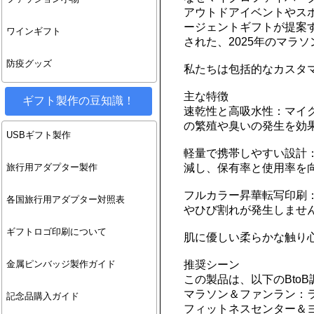
アウトドアイベントやス
ージェントギフトが提案
ワインギフト
された、2025年のマラ
防疫グッズ
私たちは包括的なカスタ
主な特徴
ギフト製作の豆知識！
速乾性と高吸水性：マイ
の繁殖や臭いの発生を効
USBギフト製作
軽量で携帯しやすい設計
減し、保有率と使用率を
旅行用アダプター製作
フルカラー昇華転写印刷
各国旅行用アダプター対照表
やひび割れが発生しませ
ギフトロゴ印刷について
肌に優しい柔らかな触り
推奨シーン
金属ピンバッジ製作ガイド
この製品は、以下のBto
マラソン＆ファンラン：
記念品購入ガイド
フィットネスセンター＆