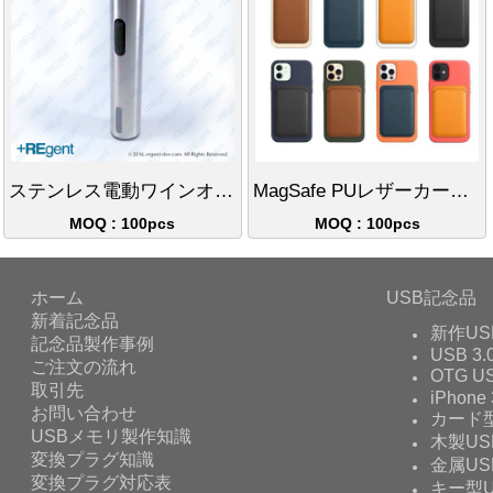
ステンレス電動ワインオープナー
MagSafe PUレザーカードホルダー
MOQ : 100pcs
MOQ : 100pcs
ホーム
USB記念品
新着記念品
新作US
記念品製作事例
USB 3.
ご注文の流れ
OTG 
取引先
iPhone 
お問い合わせ
カード型
USBメモリ製作知識
木製US
変換プラグ知識
金属US
変換プラグ対応表
キー型U