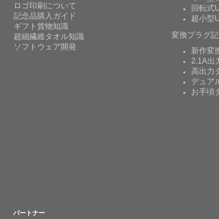
ロゴ印刷について
回転式U
記念品購入ガイド
超小型U
ギフト貨物知識
変換プラグ記
超細繊維タオル知識
ソフトウェア開発
新作変
2.1A出
高出力タ
デュア
お手頃
パートナー