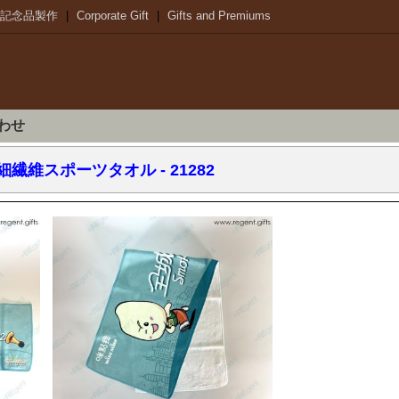
記念品製作
|
Corporate Gift
|
Gifts and Premiums
わせ
細繊維スポーツタオル
- 21282