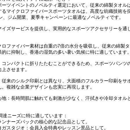
ポーツイベントのノベルティ選定において、従来の綿製タオル
するマイクロファイバースポーツタオルは、高度な紡織技術を
ソン、ジム開業、夏季キャンペーンに最適なノベルティです。
マイズサービスを提供し、実用的なスポーツアクセサリーを通
クロファイバー素材は自重の7倍の水分を吸収し、従来の綿製タ
果的に抑制し、香港の湿気の多い暑い気候に特に適しています
：コンパクトに折りたたむことができるため、スポーツパンツ
向上させます。
：従来のシルク印刷とは異なり、大面積のフルカラー印刷をサ
ん。複雑な企業デザインも忠実に再現します。
心地：長時間肌に触れても刺激が少なく、汗拭きや冷却タオル
B調達ニーズに特に適しています：
ランナーズパックの核心的な記念品として。
ヨガスタジオ：会員入会特典やレッスン景品として。