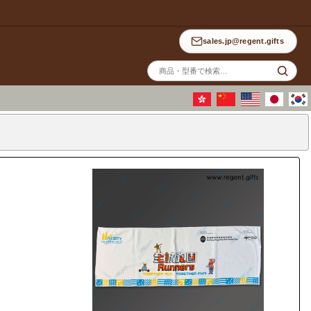
sales.jp@regent.gifts
サ
イ
ト
内
検
索