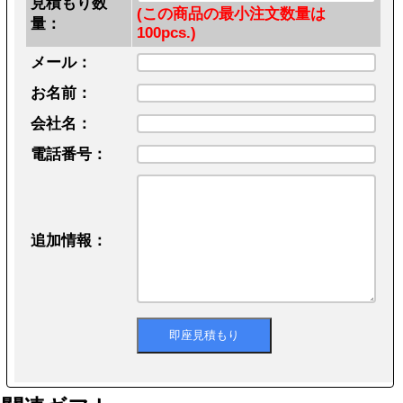
見積もり数
(この商品の最小注文数量は
量：
100pcs.)
メール：
お名前：
会社名：
電話番号：
追加情報：