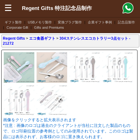
Regent Gifts 特注記念品制作
ギフト製作
|
USBメモリ製作
|
変換プラグ製作
|
企業ギフト事例
|
記念品製作
|
Corporate Gift
|
Gifts and Premiums
Regent Gifts
>
エコ食器ギフト
>
304ステンレスエコカトラリー3点セット
-
21272
画像をクリックすると拡大表示されます
*注意 : 画像のロゴは過去のクライアントが当社に注文した製品のもの
で、ロゴ印刷位置の参考例としてのみ使用されています。このロゴは製
品には表示されず、お客様のロゴに置き換えられます。