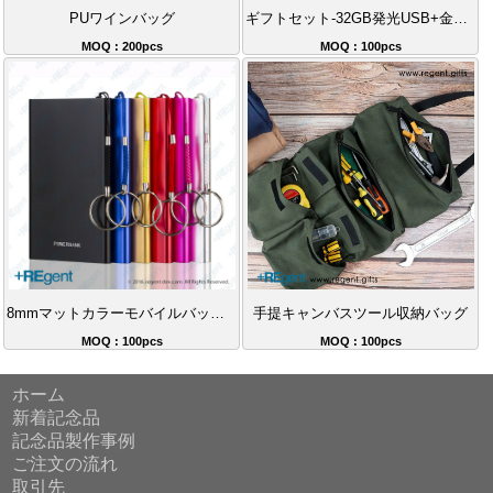
PUワインバッグ
ギフトセット-32GB発光USB+金属ボールペン+発光マウス
MOQ : 200pcs
MOQ : 100pcs
8mmマットカラーモバイルバッテリー4000mAh
手提キャンバスツール収納バッグ
MOQ : 100pcs
MOQ : 100pcs
ホーム
新着記念品
記念品製作事例
ご注文の流れ
取引先