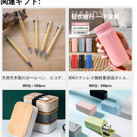
関連ギフト:
天然竹木製のボールペン、エコデザインで商標印刷可能。
304ステンレス製軽量保温ボトル、長時間保温持続
MOQ : 100pcs
MOQ : 100pcs