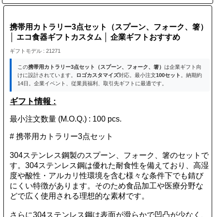
携帯用カトラリー3点セット（スプーン、フォーク、箸）
│ エコ食器ギフトカスタム │ 企業ギフトおすすめ
ギフトモデル : 21271
この
携帯用カトラリー3点セット（スプーン、フォーク、箸）
は企業ギフト向
けに設計されています。
ロゴカスタマイズ
対応。最小注文
100セット
。納期約
14日。企業イベント、従業員福利、取引先ギフトに最適です。
ギフト情報 :
最小注文数量 (M.O.Q.) : 100 pcs.
# 携帯用カトラリー3点セット
304ステンレス鋼製のスプーン、フォーク、箸のセットで
す。304ステンレス鋼は優れた耐食性を備えており、高湿
度や酸性・アルカリ性環境を含む様々な条件下でも錆び
にくい特徴があります。そのため食品加工や医療分野な
どで広く使用される理想的な素材です。
さらに304ステンレス鋼は表面が滑らかで凹凸が少なく、