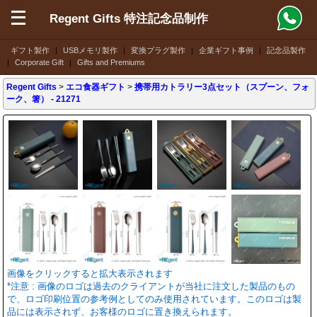
Regent Gifts 特注記念品制作
ギフト製作
|
USBメモリ製作
|
変換プラグ製作
|
企業ギフト事例
|
記念品製作
|
Corporate Gift
|
Gifts and Premiums
Regent Gifts
>
エコ食器ギフト
>
携帯用カトラリー3点セット（スプーン、フォ
ーク、箸）
- 21271
画像をクリックすると拡大表示されます
*注意 : 画像のロゴは過去のクライアントが当社に注文した製品のもの
で、ロゴ印刷位置の参考例としてのみ使用されています。このロゴは製
品には表示されず、お客様のロゴに置き換えられます。