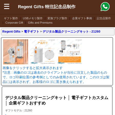
Regent Gifts 特注記念品制作
ギフト製作
|
USBメモリ製作
|
変換プラグ製作
|
企業ギフト事例
|
記念品製作
|
Corporate Gift
|
Gifts and Premiums
Regent Gifts
>
電子ギフト
>
デジタル製品クリーニングキット
- 21260
画像をクリックすると拡大表示されます
*注意 : 画像のロゴは過去のクライアントが当社に注文した製品のもの
で、ロゴ印刷位置の参考例としてのみ使用されています。このロゴは製
品には表示されず、お客様のロゴに置き換えられます。
デジタル製品クリーニングキット │ 電子ギフトカスタム
│ 企業ギフトおすすめ
ギフトモデル : 21260