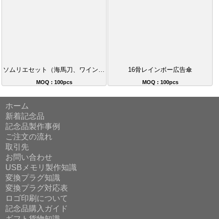
ソムリエセット（海馬刀、ワインストッパー、カッター付き）
16骨レインボー広告傘
MOQ : 100pcs
MOQ : 100pcs
ホーム
新着記念品
記念品製作事例
ご注文の流れ
取引先
お問い合わせ
USBメモリ製作知識
変換プラグ知識
変換プラグ対応表
ロゴ印刷について
記念品購入ガイド
ギフト貨物知識