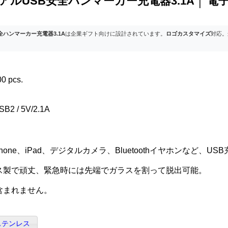
ルUSB安全ハンマーカー充電器3.1A │ 電
ハンマーカー充電器3.1A
は企業ギフト向けに設計されています。
ロゴカスタマイズ
対応。
0 pcs.
B2 / 5V/2.1A
iPhone、iPad、デジタルカメラ、Bluetoothイヤホンなど、
ス製で頑丈、緊急時には先端でガラスを割って脱出可能。
含まれません。
ステンレス