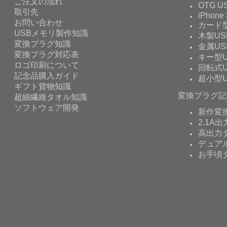
ご注文の流れ
OTG 
取引先
iPhone 
お問い合わせ
カード型
USBメモリ製作知識
木製US
変換プラグ知識
金属US
変換プラグ対応表
キー型U
ロゴ印刷について
回転式U
記念品購入ガイド
超小型U
ギフト貨物知識
変換プラグ記
超細繊維タオル知識
ソフトウェア開発
新作変
2.1A出
高出力タ
デュア
お手頃