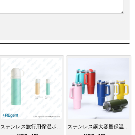
ステンレス旅行用保温ボトル(カップ付き)-480ml
ステンレス鋼大容量保温カップ、二重真空設計、ストロー付きハンドル、アイスバッグカップ、持ち運びカップ40oz