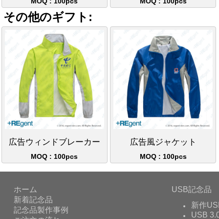
MOQ : 100pcs
MOQ : 100pcs
その他のギフト:
広告ウィンドブレーカー
広告風ジャケット
MOQ : 100pcs
MOQ : 100pcs
ホーム
USB記念品
新着記念品
新作US
記念品製作事例
USB 3.