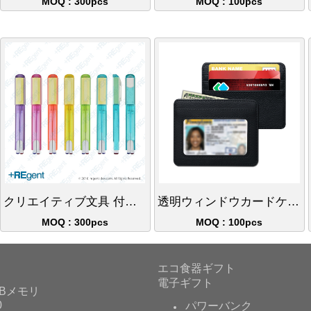
MOQ : 300pcs
MOQ : 100pcs
クリエイティブ文具 付箋付き2色ボールペン
透明ウィンドウカードケース 耐摩耗・耐傷大容量IDカードホルダー
MOQ : 300pcs
MOQ : 100pcs
エコ食器ギフト
電子ギフト
Bメモリ
0
パワーバンク