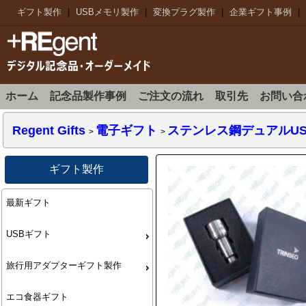
ギフト製作
|
USBメモリ製作
|
変換プラグ製作
|
企業ギフト事例
|
ホーム
記念品製作事例
ご注文の流れ
取引先
お問い合
Regent Gifts
電子ギフト
ステンレス鋼デュアルUS
>
>
ギフト製作
最新ギフト
USBギフト
旅行用アダプターギフト製作
エコ食器ギフト