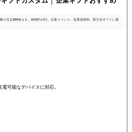
子ギフトカスタム │ 企業ギフトおすすめ
最小注文
200セット
。納期約14日。企業イベント、従業員福利、取引先ギフトに最
USB充電可能なデバイスに対応。