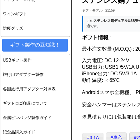
ステンレス鋼デュア
ギフトモデル : 21159
ワインギフト
この
ステンレス鋼デュアルUSB安全
適です。
防疫グッズ
ギフト情報 :
ギフト製作の豆知識！
最小注文数量 (M.O.Q.) : 20
入力電圧: DC 12-24V
USBギフト製作
USB出力: USB1 /5V/1A US
iPhone出力: DC 5V/3.1A
旅行用アダプター製作
動作温度: ＜65℃
各国旅行用アダプター対照表
Androidスマホ全機種、
ギフトロゴ印刷について
安全ハンマーはステンレ
※見積もりには包装箱は
金属ピンバッジ製作ガイド
記念品購入ガイド
#車充
#
#3.1A