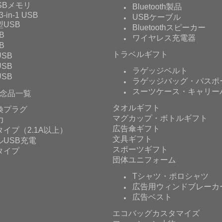
USBメモリ
Bluetooth製品
3-in-1 USB
USBケーブル
USB
Bluetoothスピーカー
B
ワイヤレス充電器
B
トラベルギフト
SB
SB
ラゲッジベルト
SB
ラゲッジバッグ・パスポ
スーツケース・キャリー
念品一覧
タオルギフト
換プラグ
マグカップ・ボトルギフト
力
広告傘ギフト
イプ（2.1A以上）
文具ギフト
ルUSB充電
スポーツギフト
タイプ
団体ユニフォーム
Tシャツ・ポロシャツ
広告用ウィンドブレーカ
広告ベスト
エコバッグカスタマイズ