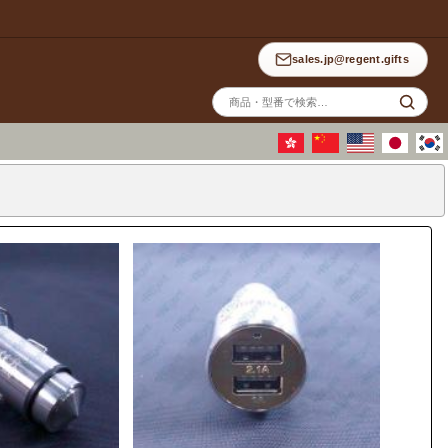
sales.jp@regent.gifts
サ
イ
ト
内
検
索