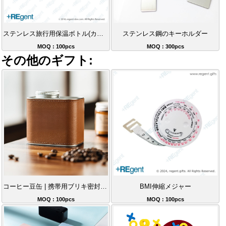
ステンレス旅行用保温ボトル(カップ付き)-480ml
ステンレス鋼のキーホルダー
MOQ : 100pcs
MOQ : 300pcs
その他のギフト:
コーヒー豆缶 | 携帯用ブリキ密封缶 カスタムロゴ 茶葉・コーヒー粉保存缶
BMI伸縮メジャー
MOQ : 100pcs
MOQ : 100pcs