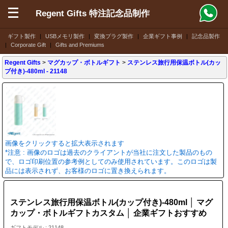
Regent Gifts 特注記念品制作
ギフト製作
|
USBメモリ製作
|
変換プラグ製作
|
企業ギフト事例
|
記念品製作
|
Corporate Gift
|
Gifts and Premiums
Regent Gifts
>
マグカップ・ボトルギフト
>
ステンレス旅行用保温ボトル(カッ
プ付き)-480ml
- 21148
画像をクリックすると拡大表示されます
*注意 : 画像のロゴは過去のクライアントが当社に注文した製品のもの
で、ロゴ印刷位置の参考例としてのみ使用されています。このロゴは製
品には表示されず、お客様のロゴに置き換えられます。
ステンレス旅行用保温ボトル(カップ付き)-480ml │ マグ
カップ・ボトルギフトカスタム │ 企業ギフトおすすめ
ギフトモデル : 21148