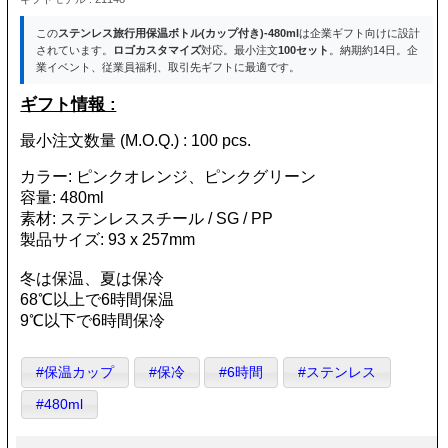
この
ステンレス旅行用保温ボトル(カップ付き)-480ml
は企業ギフト向けに設計
されています。
ロゴカスタマイズ
対応。最小注文
100セット
。納期約14日。企
業イベント、従業員福利、取引先ギフトに最適です。
ギフト情報 :
最小注文数量 (M.O.Q.) : 100 pcs.
カラー: ピンクオレンジ、ピンクグリーン
容量: 480ml
素材: ステンレススチール / SG / PP
製品サイズ: 93 x 257mm
冬は保温、夏は保冷
68℃以上で6時間保温
9℃以下で6時間保冷
#保温カップ
#保冷
#6時間
#ステンレス
#480ml