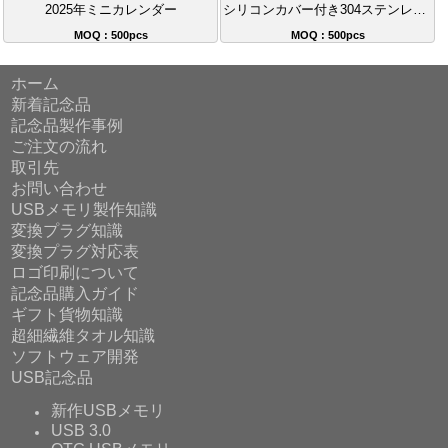
2025年ミニカレンダー
シリコンカバー付き304ステンレス携帯食器セット
MOQ : 500pcs
MOQ : 500pcs
ホーム
新着記念品
記念品製作事例
ご注文の流れ
取引先
お問い合わせ
USBメモリ製作知識
変換プラグ知識
変換プラグ対応表
ロゴ印刷について
記念品購入ガイド
ギフト貨物知識
超細繊維タオル知識
ソフトウェア開発
USB記念品
新作USBメモリ
USB 3.0