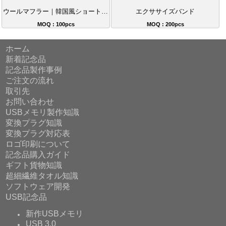
ウールマフラー｜韓国風ショートネックウォーマー、防寒必須のクリスマスプレゼント、年次パーティーコーディネートのファッションアイテム
エクササイズバンド
MOQ : 100pcs
MOQ : 200pcs
ホーム
新着記念品
記念品製作事例
ご注文の流れ
取引先
お問い合わせ
USBメモリ製作知識
変換プラグ知識
変換プラグ対応表
ロゴ印刷について
記念品購入ガイド
ギフト貨物知識
超細繊維タオル知識
ソフトウェア開発
USB記念品
新作USBメモリ
USB 3.0