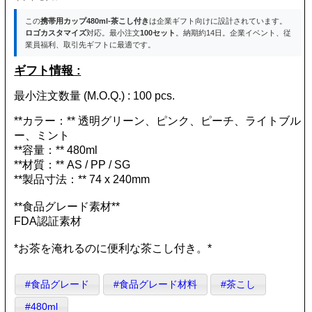
この
携帯用カップ480ml-茶こし付き
は企業ギフト向けに設計されています。
ロゴカスタマイズ
対応。最小注文
100セット
。納期約14日。企業イベント、従
業員福利、取引先ギフトに最適です。
ギフト情報 :
最小注文数量 (M.O.Q.) : 100 pcs.
**カラー：** 透明グリーン、ピンク、ピーチ、ライトブル
ー、ミント
**容量：** 480ml
**材質：** AS / PP / SG
**製品寸法：** 74 x 240mm
**食品グレード素材**
FDA認証素材
*お茶を淹れるのに便利な茶こし付き。*
#食品グレード
#食品グレード材料
#茶こし
#480ml