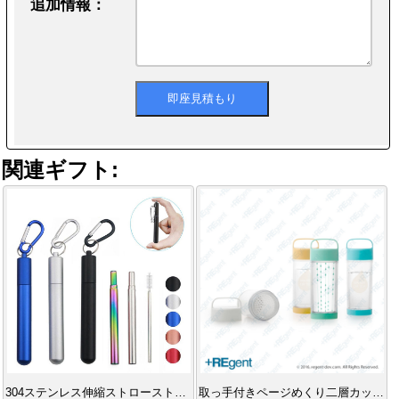
追加情報：
関連ギフト:
304ステンレス伸縮ストローストレート
取っ手付きページめくり二層カップ（茶こし付き）-350ml