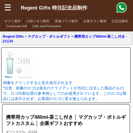
Regent Gifts 特注記念品制作
ギフト製作
|
USBメモリ製作
|
変換プラグ製作
|
企業ギフト事例
|
記念品製作
|
Corporate Gift
|
Gifts and Premiums
Regent Gifts
>
マグカップ・ボトルギフト
>
携帯用カップ480ml-茶こし付き
-
21134
画像をクリックすると拡大表示されます
*注意 : 画像のロゴは過去のクライアントが当社に注文した製品のもの
で、ロゴ印刷位置の参考例としてのみ使用されています。このロゴは製
品には表示されず、お客様のロゴに置き換えられます。
携帯用カップ480ml-茶こし付き │ マグカップ・ボトルギ
フトカスタム │ 企業ギフトおすすめ
ギフトモデル : 21134