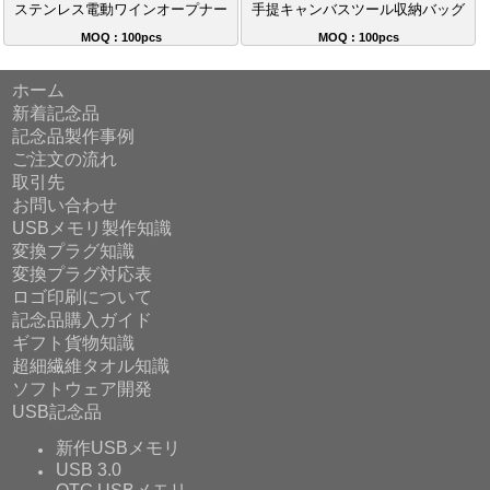
ステンレス電動ワインオープナー
手提キャンバスツール収納バッグ
MOQ : 100pcs
MOQ : 100pcs
ホーム
新着記念品
記念品製作事例
ご注文の流れ
取引先
お問い合わせ
USBメモリ製作知識
変換プラグ知識
変換プラグ対応表
ロゴ印刷について
記念品購入ガイド
ギフト貨物知識
超細繊維タオル知識
ソフトウェア開発
USB記念品
新作USBメモリ
USB 3.0