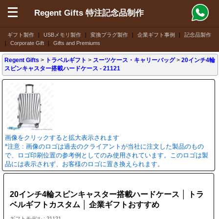
Regent Gifts 特注記念品制作
ギフト製作
|
USBメモリ製作
|
変換プラグ製作
|
企業ギフト事例
|
記念品製作
|
Corporate Gift
|
Gifts and Premiums
Regent Gifts
>
トラベルギフト
>
スーツケース・キャリーバッグ
>
20インチ4輪
スピンキャスター搭載ハードケース
- 21121
画像をクリックすると拡大表示されます
*注意 : 画像のロゴは過去のクライアントが当社に注文した製品のもの
で、ロゴ印刷位置の参考例としてのみ使用されています。このロゴは製
品には表示されず、お客様のロゴに置き換えられます。
20インチ4輪スピンキャスター搭載ハードケース │ トラ
ベルギフトカスタム │ 企業ギフトおすすめ
ギフトモデル : 21121