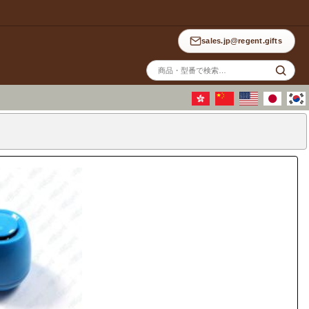
sales.jp@regent.gifts
サ
イ
ト
内
検
索