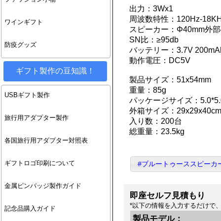
出力：3Wx1
周波数特性：120Hz-18KH
ワインギフト
スピーカー：Φ40mm外部
SN比：≥95db
防疫グッズ
バッテリー：3.7V 200mA
動作電圧：DC5V
ギフト製作の豆知識！
製品サイズ：51x54mm
重量：85g
USBギフト製作
パッケージサイズ：5.0*5.0
外箱サイズ：29x29x40c
旅行用アダプター製作
入り数：200台
総重量：23.5kg
各国旅行用アダプター対照表
ギフトロゴ印刷について
#ブルートゥーススピーカ
金属ピンバッジ製作ガイド
即座セルフ見積もり
*以下の情報を入力するだけで
記念品購入ガイド
製品モデル：