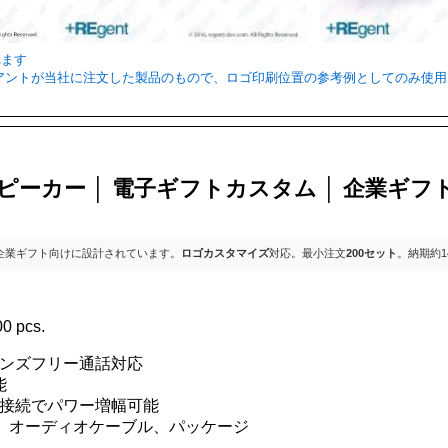
れます
ライアントが当社に注文した製品のもので、ロゴ印刷位置の参考例としてのみ使
ーカー │ 電子ギフトカスタム │ 企業ギフ
企業ギフト向けに設計されています。
ロゴカスタマイズ
対応。最小注文
200セット
。納期約
0 pcs.
カー ハンズフリー通話対応
能
部音源接続でパワー増幅可能
ブル、オーディオケーブル、パッケージ