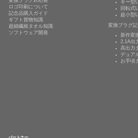
キー型U
ロゴ印刷について
回転式U
記念品購入ガイド
超小型U
ギフト貨物知識
変換プラグ記
超細繊維タオル知識
ソフトウェア開発
新作変
2.1A出
高出力タ
デュア
お手頃
パートナー