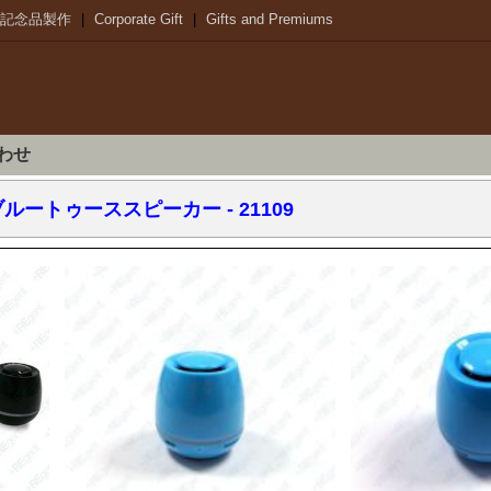
記念品製作
|
Corporate Gift
|
Gifts and Premiums
わせ
ブルートゥーススピーカー
- 21109