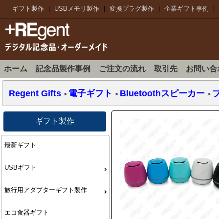
ギフト製作
|
USBメモリ製作
|
変換プラグ製作
|
企業ギフト事例
|
ホーム
記念品製作事例
ご注文の流れ
取引先
お問い合
Regent Gifts
電子ギフト
Bluetoothスピーカー
>
>
>
ギフト製作
最新ギフト
USBギフト
旅行用アダプターギフト製作
エコ食器ギフト