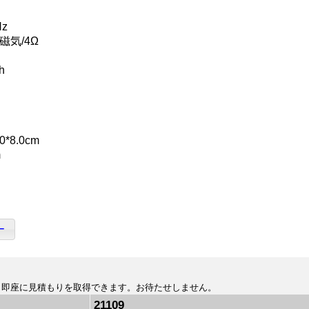
z
磁気/4Ω
h
*8.0cm
m
ー
、即座に見積もりを取得できます。お待たせしません。
21109