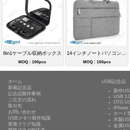
8in1ケーブル収納ボックス
14インチノートパソコンケース
MOQ : 100pcs
MOQ : 100pcs
ホーム
USB記念品
新着記念品
新作US
記念品製作事例
USB 3.
ご注文の流れ
OTG 
取引先
iPhone 
お問い合わせ
カード型
USBメモリ製作知識
木製US
変換プラグ知識
金属US
変換プラグ対応表