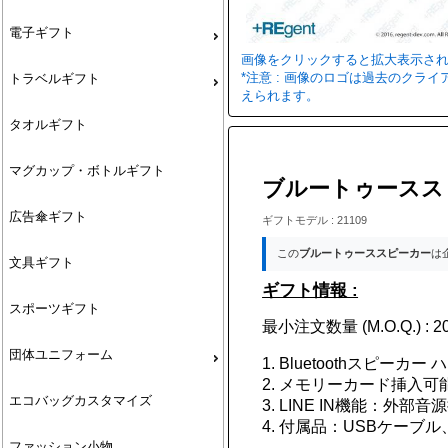
電子ギフト
画像をクリックすると拡大表示さ
*注意 : 画像のロゴは過去のク
トラベルギフト
えられます。
タオルギフト
マグカップ・ボトルギフト
ブルートゥーススピ
広告傘ギフト
ギフトモデル : 21109
この
ブルートゥーススピーカー
は
文具ギフト
ギフト情報 :
スポーツギフト
最小注文数量 (M.O.Q.) : 20
団体ユニフォーム
1. Bluetoothスピー
2. メモリーカード挿入可
エコバッグカスタマイズ
3. LINE IN機能：外
4. 付属品：USBケー
ファッション小物