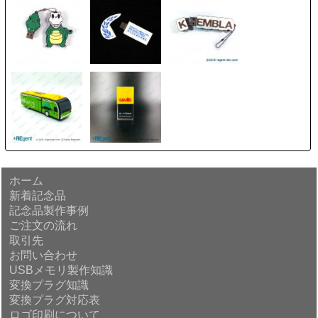
ホーム
新着記念品
記念品製作事例
ご注文の流れ
取引先
お問い合わせ
USBメモリ製作知識
変換プラグ知識
変換プラグ対応表
ロゴ印刷について