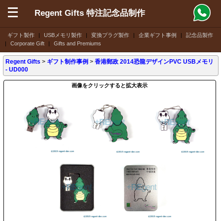
Regent Gifts 特注記念品制作
ギフト製作
|
USBメモリ製作
|
変換プラグ製作
|
企業ギフト事例
|
記念品製作
|
Corporate Gift
|
Gifts and Premiums
Regent Gifts
>
ギフト制作事例
>
香港郵政 2014恐龍デザインPVC USBメモリ
- UD000
画像をクリックすると拡大表示