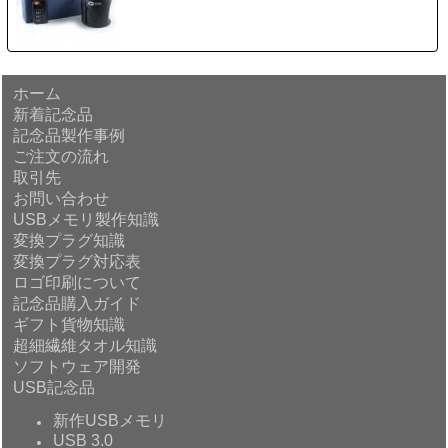
ホーム
新着記念品
記念品製作事例
ご注文の流れ
取引先
お問い合わせ
USBメモリ製作知識
変換プラグ知識
変換プラグ対応表
ロゴ印刷について
記念品購入ガイド
ギフト貨物知識
超細繊維タオル知識
ソフトウェア開発
USB記念品
新作USBメモリ
USB 3.0