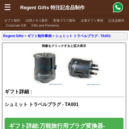
Regent Gifts 特注記念品制作
ギフト製作
|
USBメモリ製作
|
変換プラグ製作
|
企業ギフト事例
|
記念品製作
|
Corporate Gift
|
Gifts and Premiums
Regent Gifts
>
ギフト制作事例
>
シュミット トラベルプラグ - TA001
画像をクリックすると拡大表示
ギフト詳細 :
シュミット トラベルプラグ - TA001
ギフト詳細:万能旅行用プラグ変換器-