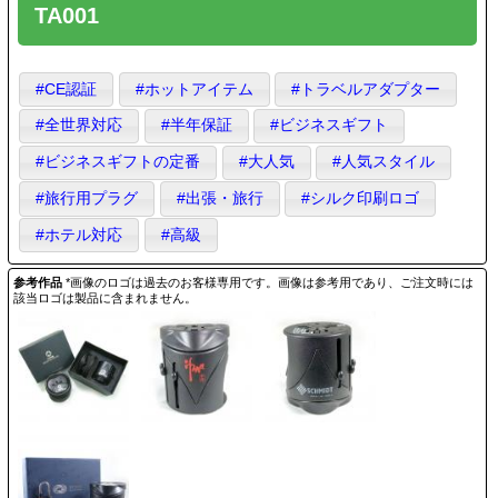
TA001
#CE認証
#ホットアイテム
#トラベルアダプター
#全世界対応
#半年保証
#ビジネスギフト
#ビジネスギフトの定番
#大人気
#人気スタイル
#旅行用プラグ
#出張・旅行
#シルク印刷ロゴ
#ホテル対応
#高級
参考作品
*画像のロゴは過去のお客様専用です。画像は参考用であり、ご注文時には
該当ロゴは製品に含まれません。