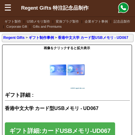
Regent Gifts 特注記念品制作
ギフト製作
|
USBメモリ製作
|
変換プラグ製作
|
企業ギフト事例
|
記念品製作
|
Corporate Gift
|
Gifts and Premiums
Regent Gifts
>
ギフト制作事例
>
香港中文大学 カード型USBメモリ - UD067
画像をクリックすると拡大表示
ギフト詳細 :
香港中文大学 カード型USBメモリ - UD067
ギフト詳細:カードUSBメモリ-UD067