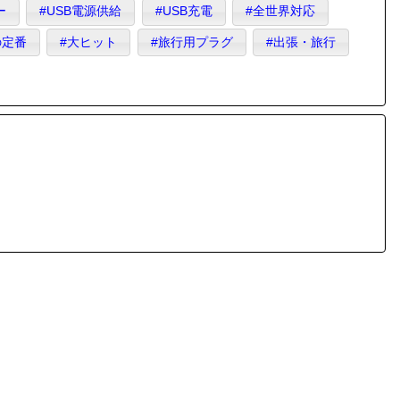
ー
#USB電源供給
#USB充電
#全世界対応
の定番
#大ヒット
#旅行用プラグ
#出張・旅行