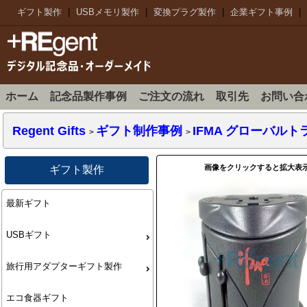
ギフト製作
|
USBメモリ製作
|
変換プラグ製作
|
企業ギフト事例
|
ホーム
記念品製作事例
ご注文の流れ
取引先
お問い合
Regent Gifts
ギフト制作事例
IFMA グローバルトラ
>
>
画像をクリックすると拡大表
ギフト製作
最新ギフト
USBギフト
旅行用アダプターギフト製作
エコ食器ギフト