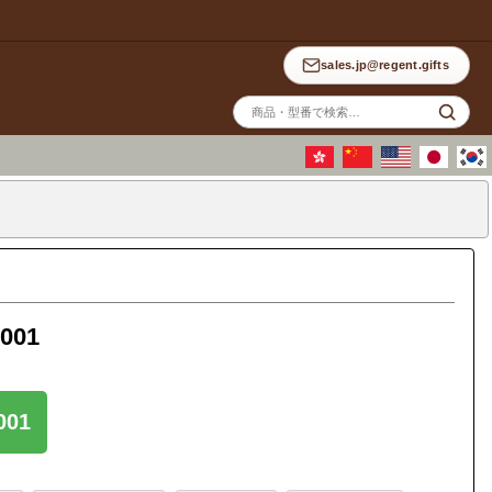
sales.jp@regent.gifts
サ
イ
ト
内
検
索
001
01