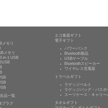
エコ食器ギフト
電子ギフト
Bメモリ
0
パワーバンク
USBメモリ
Bluetooth製品
3-in-1 USB
USBケーブル
USB
Bluetoothスピーカー
B
ワイヤレス充電器
B
トラベルギフト
SB
SB
ラゲッジベルト
SB
ラゲッジバッグ・パスポ
スーツケース・キャリー
念品一覧
タオルギフト
換プラグ
マグカップ・ボトルギフト