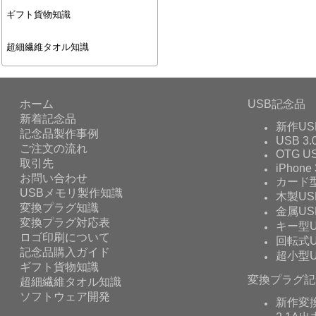
ギフト貨物知識
超細繊維タオル知識
ホーム
USB記念品
新着記念品
新作US
記念品製作事例
USB 3.
ご注文の流れ
OTG 
取引先
iPhone 
お問い合わせ
カード型
USBメモリ製作知識
木製US
変換プラグ知識
金属US
変換プラグ対応表
キー型U
ロゴ印刷について
回転式U
記念品購入ガイド
超小型U
ギフト貨物知識
変換プラグ記
超細繊維タオル知識
ソフトウェア開発
新作変