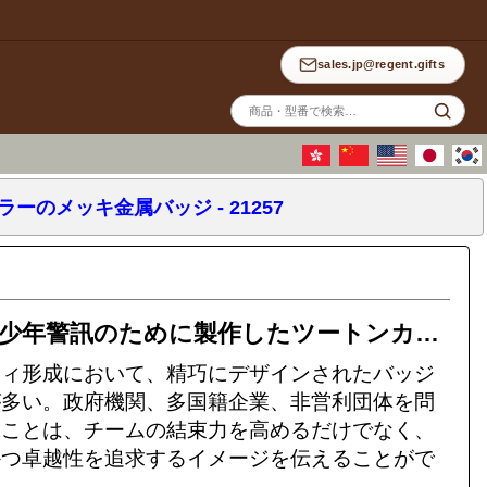
sales.jp@regent.gifts
サ
イ
ト
内
検
索
メッキ金属バッジ - 21257
職人技の極致を表現：匯浚禮品が香港少年警訊のために製作したツートンカラーのメッキ金属バッジ - 21257
ティ形成において、精巧にデザインされたバッジ
が多い。政府機関、多国籍企業、非営利団体を問
ぶことは、チームの結束力を高めるだけでなく、
かつ卓越性を追求するイメージを伝えることがで