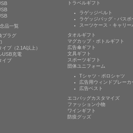
トラベルギフト
SB
SB
ラゲッジベルト
SB
ラゲッジバッグ・パスポ
スーツケース・キャリー
念品一覧
タオルギフト
換プラグ
マグカップ・ボトルギフト
力
広告傘ギフト
イプ（2.1A以上）
文具ギフト
ルUSB充電
スポーツギフト
タイプ
団体ユニフォーム
Tシャツ・ポロシャツ
広告用ウィンドブレーカ
広告ベスト
エコバッグカスタマイズ
ファッション小物
ワインギフト
防疫グッズ