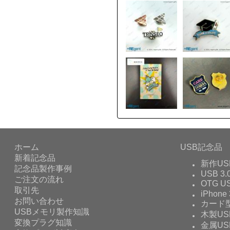
ホーム
USB記念品
新着記念品
新作US
記念品製作事例
USB 3.
ご注文の流れ
OTG 
取引先
iPhone 
お問い合わせ
カード型
USBメモリ製作知識
木製US
変換プラグ知識
金属US