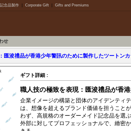
記念品製作
|
Corporate Gift
|
Gifts and Premiums
わせ
匯浚禮品が香港少年警訊のために製作したツートンカラーの
示
ギフト詳細 :
企業イメージの構築と団体のアイデンティ
は、想像を超えるブランド価値を担うこと
わず、高規格のオーダーメイド記念品を選
外部に対してプロフェッショナルで、緻密
きる。