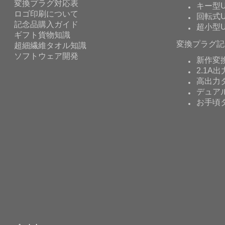
変換プラグ対応表
キー型U
ロゴ印刷について
回転式U
記念品購入ガイド
超小型U
ギフト貨物知識
変換プラグ記
超細繊維タオル知識
ソフトウェア開発
新作変
2.1A出
高出力タ
デュア
お手頃