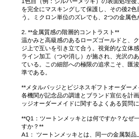
1色目（例：シルバーメッキ）の表面処理後
を完全にマスキングして保護し、その後2色
う。ミクロン単位のズレでも、2つの金属色
2. **金属質感の階層的コントラスト**
温かみと高級感のあるローズゴールドと、
ジ上で互いを引き立て合う。視覚的な立体
ライン加工（つや消し）が施され、光沢の
ている。この細部への極限の追求こそ、匯浚禮品 (
準である。
**メタルバッジとビジネスギフトオーダーメ
各機関が記念品の調達とブランド宣伝を計
ッジオーダーメイドに関するよくある質問
**Q1：ツートンメッキとは何ですか？な
すか？**
A1： ツートンメッキとは、同一の金属製品