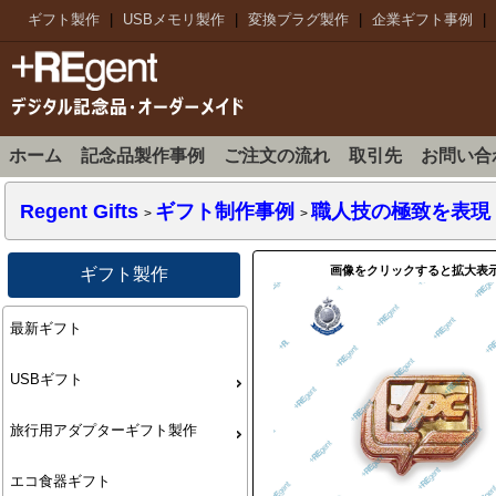
ギフト製作
|
USBメモリ製作
|
変換プラグ製作
|
企業ギフト事例
|
ホーム
記念品製作事例
ご注文の流れ
取引先
お問い合
Regent Gifts
ギフト制作事例
職人技の極致を表現：
>
>
画像をクリックすると拡大表
ギフト製作
最新ギフト
USBギフト
旅行用アダプターギフト製作
エコ食器ギフト