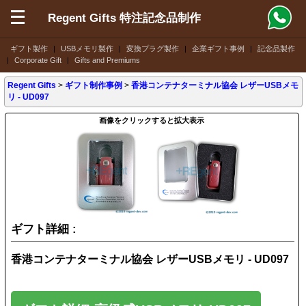
Regent Gifts 特注記念品制作
ギフト製作
|
USBメモリ製作
|
変換プラグ製作
|
企業ギフト事例
|
記念品製作
|
Corporate Gift
|
Gifts and Premiums
Regent Gifts
>
ギフト制作事例
>
香港コンテナターミナル協会 レザーUSBメモ
リ - UD097
画像をクリックすると拡大表示
ギフト詳細 :
香港コンテナターミナル協会 レザーUSBメモリ - UD097