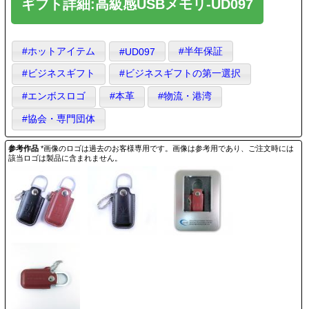
ギフト詳細:高級感USBメモリ-UD097
#ホットアイテム
#半年保証
#UD097
#ビジネスギフト
#ビジネスギフトの第一選択
#エンボスロゴ
#本革
#物流・港湾
#協会・専門団体
参考作品
*画像のロゴは過去のお客様専用です。画像は参考用であり、ご注文時には
該当ロゴは製品に含まれません。