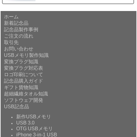
ホーム
新着記念品
記念品製作事例
ご注文の流れ
取引先
お問い合わせ
USBメモリ製作知識
変換プラグ知識
変換プラグ対応表
ロゴ印刷について
記念品購入ガイド
ギフト貨物知識
超細繊維タオル知識
ソフトウェア開発
USB記念品
新作USBメモリ
USB 3.0
OTG USBメモリ
iPhone 3-in-1 USB