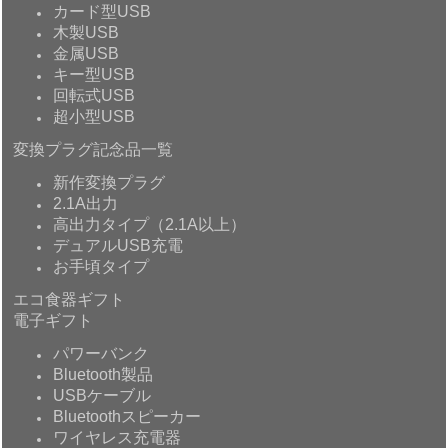
カード型USB
木製USB
金属USB
キー型USB
回転式USB
超小型USB
変換プラグ記念品一覧
新作変換プラグ
2.1A出力
高出力タイプ（2.1A以上）
デュアルUSB充電
お手頃タイプ
エコ食器ギフト
電子ギフト
パワーバンク
Bluetooth製品
USBケーブル
Bluetoothスピーカー
ワイヤレス充電器