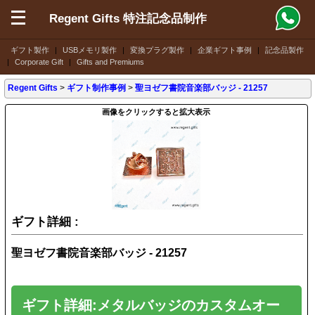
Regent Gifts 特注記念品制作
ギフト製作
|
USBメモリ製作
|
変換プラグ製作
|
企業ギフト事例
|
記念品製作
|
Corporate Gift
|
Gifts and Premiums
Regent Gifts
>
ギフト制作事例
>
聖ヨゼフ書院音楽部バッジ - 21257
画像をクリックすると拡大表示
ギフト詳細 :
聖ヨゼフ書院音楽部バッジ - 21257
ギフト詳細:メタルバッジのカスタムオー