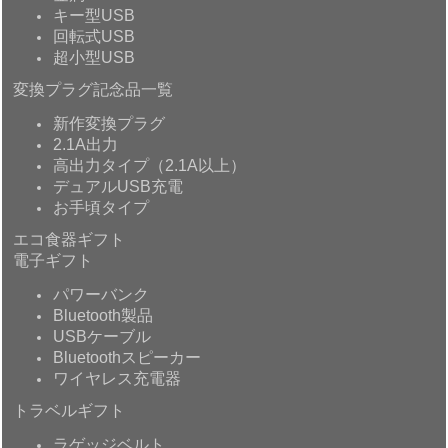
キー型USB
回転式USB
超小型USB
変換プラグ記念品一覧
新作変換プラグ
2.1A出力
高出力タイプ（2.1A以上）
デュアルUSB充電
お手頃タイプ
エコ食器ギフト
電子ギフト
パワーバンク
Bluetooth製品
USBケーブル
Bluetoothスピーカー
ワイヤレス充電器
トラベルギフト
ラゲッジベルト