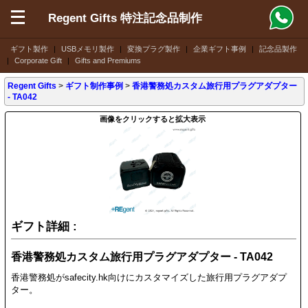
Regent Gifts 特注記念品制作
ギフト製作
|
USBメモリ製作
|
変換プラグ製作
|
企業ギフト事例
|
記念品製作
|
Corporate Gift
|
Gifts and Premiums
Regent Gifts
>
ギフト制作事例
>
香港警務処カスタム旅行用プラグアダプター
- TA042
画像をクリックすると拡大表示
ギフト詳細 :
香港警務処カスタム旅行用プラグアダプター - TA042
香港警務処がsafecity.hk向けにカスタマイズした旅行用プラグアダプ
ター。