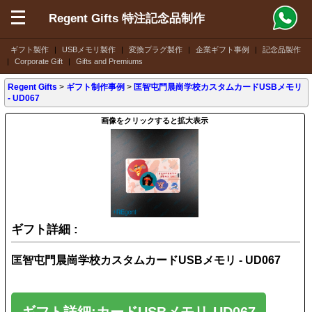
Regent Gifts 特注記念品制作
ギフト製作
|
USBメモリ製作
|
変換プラグ製作
|
企業ギフト事例
|
記念品製作
|
Corporate Gift
|
Gifts and Premiums
Regent Gifts
>
ギフト制作事例
>
匡智屯門晨崗学校カスタムカードUSBメモリ
- UD067
画像をクリックすると拡大表示
ギフト詳細 :
匡智屯門晨崗学校カスタムカードUSBメモリ - UD067
ギフト詳細:カードUSBメモリ-UD067