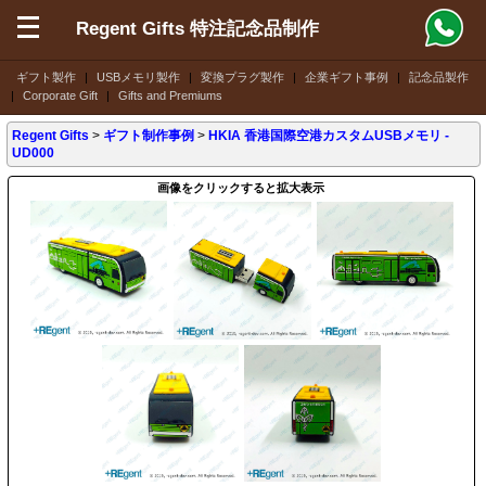
Regent Gifts 特注記念品制作
ギフト製作
|
USBメモリ製作
|
変換プラグ製作
|
企業ギフト事例
|
記念品製作
|
Corporate Gift
|
Gifts and Premiums
Regent Gifts
>
ギフト制作事例
>
HKIA 香港国際空港カスタムUSBメモリ -
UD000
画像をクリックすると拡大表示