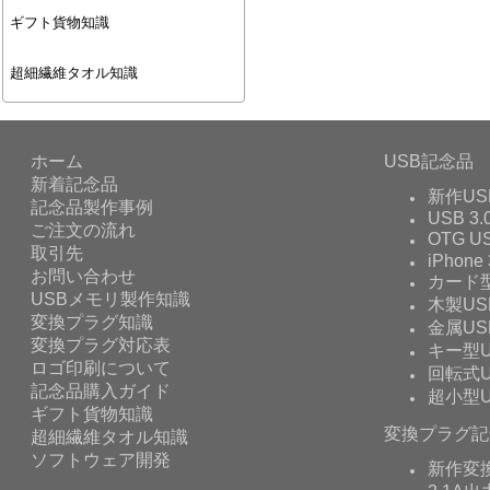
ギフト貨物知識
超細繊維タオル知識
ホーム
USB記念品
新着記念品
新作US
記念品製作事例
USB 3.
ご注文の流れ
OTG 
取引先
iPhone 
お問い合わせ
カード型
USBメモリ製作知識
木製US
変換プラグ知識
金属US
変換プラグ対応表
キー型U
ロゴ印刷について
回転式U
記念品購入ガイド
超小型U
ギフト貨物知識
変換プラグ記
超細繊維タオル知識
ソフトウェア開発
新作変