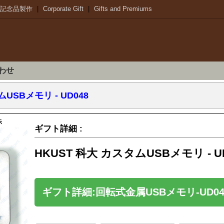
記念品製作
|
Corporate Gift
|
Gifts and Premiums
わせ
USBメモリ - UD048
示
ギフト詳細 :
HKUST 科大 カスタムUSBメモリ - U
ギフト詳細:回転式金属USBメモリ-UD04