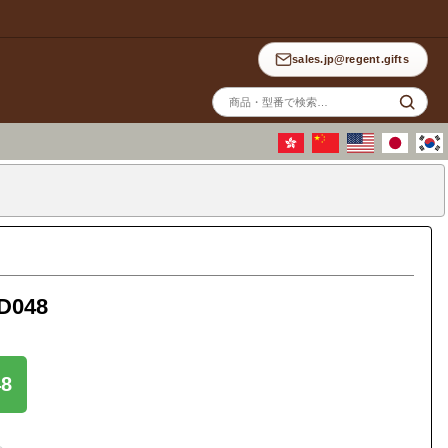
sales.jp@regent.gifts
サ
イ
ト
内
検
索
D048
8