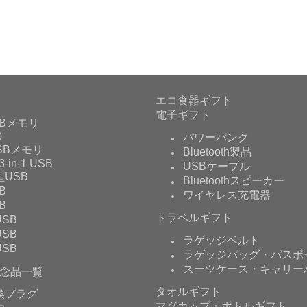
エコ食器ギフト
電子ギフト
Bメモリ
0
パワーバンク
USBメモリ
Bluetooth製品
3-in-1 USB
USBケーブル
USB
Bluetoothスピーカー
B
ワイヤレス充電器
B
トラベルギフト
SB
SB
ラゲッジベルト
SB
ラゲッジバッグ・パスポ
スーツケース・キャリー
念品一覧
タオルギフト
換プラグ
マグカップ・ボトルギフト