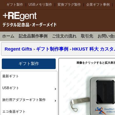
ギフト製作
|
USBメモリ製作
|
変換プラグ製作
|
企業ギフト事例
|
ホーム
記念品製作事例
ご注文の流れ
取引先
お問い合
Regent Gifts
ギフト制作事例
HKUST 科大 カスタム
>
>
画像をクリックすると拡大表
ギフト製作
最新ギフト
USBギフト
旅行用アダプターギフト製作
エコ食器ギフト