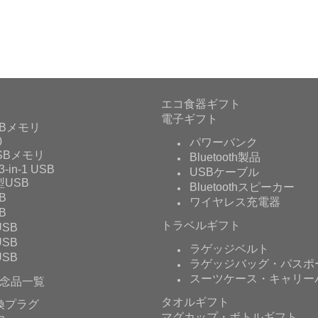
エコ食器ギフト
電子ギフト
Bメモリ
0
パワーバンク
USBメモリ
Bluetooth製品
3-in-1 USB
USBケーブル
USB
Bluetoothスピーカー
B
ワイヤレス充電器
B
トラベルギフト
SB
SB
ラゲッジベルト
SB
ラゲッジバッグ・パスポ
スーツケース・キャリー
念品一覧
タオルギフト
換プラグ
マグカップ・ボトルギフト