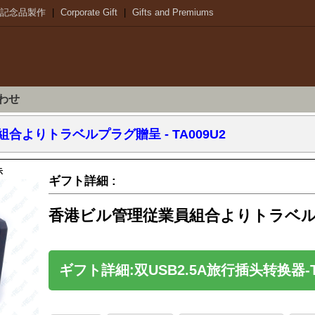
記念品製作
|
Corporate Gift
|
Gifts and Premiums
わせ
合よりトラベルプラグ贈呈 - TA009U2
示
ギフト詳細 :
香港ビル管理従業員組合よりトラベルプラグ
ギフト詳細:双USB2.5A旅行插头转换器-T