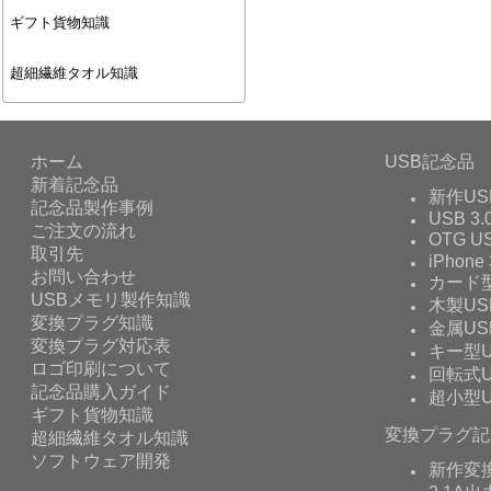
ギフト貨物知識
超細繊維タオル知識
ホーム
USB記念品
新着記念品
新作US
記念品製作事例
USB 3.
ご注文の流れ
OTG 
取引先
iPhone 
お問い合わせ
カード型
USBメモリ製作知識
木製US
変換プラグ知識
金属US
変換プラグ対応表
キー型U
ロゴ印刷について
回転式U
記念品購入ガイド
超小型U
ギフト貨物知識
変換プラグ記
超細繊維タオル知識
ソフトウェア開発
新作変