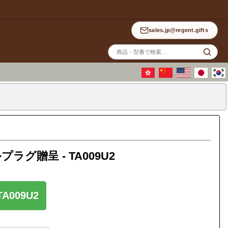
sales.jp@regent.gifts
サ
イ
ト
内
検
索
贈呈 - TA009U2
A009U2