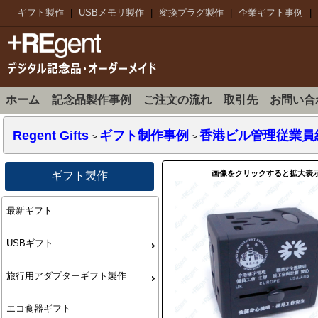
ギフト製作
|
USBメモリ製作
|
変換プラグ製作
|
企業ギフト事例
|
ホーム
記念品製作事例
ご注文の流れ
取引先
お問い合
Regent Gifts
ギフト制作事例
香港ビル管理従業員組
>
>
画像をクリックすると拡大表
ギフト製作
最新ギフト
USBギフト
旅行用アダプターギフト製作
エコ食器ギフト