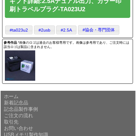
ギフト詳細:2.5Aデュアル出力、カラー印
刷トラベルプラグ-TA023U2
#協会・専門団体
#ta023u2
#2usb
#2.5A
参考作品
*画像のロゴは過去のお客様専用です。画像は参考用であり、ご注文時には
該当ロゴは製品に含まれません。
ホーム
新着記念品
記念品製作事例
ご注文の流れ
取引先
お問い合わせ
USBメモリ製作知識