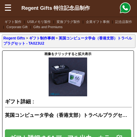
Regent Gifts 特注記念品制作
ギフト製作
|
USBメモリ製作
|
変換プラグ製作
|
企業ギフト事例
|
記念品製作
|
Corporate Gift
|
Gifts and Premiums
Regent Gifts
>
ギフト制作事例
>
英国コンピュータ学会（香港支部）トラベル
プラグセット - TA023U2
画像をクリックすると拡大表示
ギフト詳細 :
英国コンピュータ学会（香港支部）トラベルプラグセット - TA023U2