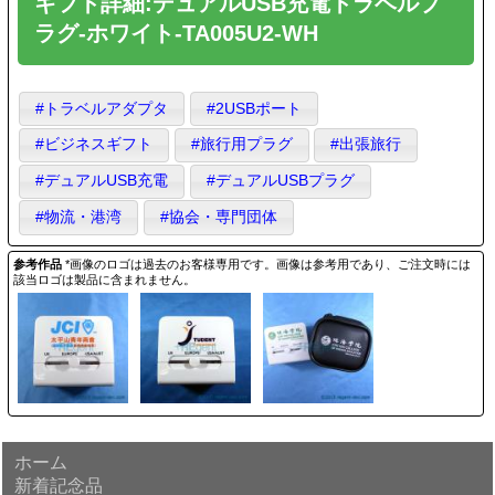
ギフト詳細:デュアルUSB充電トラベルプ
ラグ-ホワイト-TA005U2-WH
#トラベルアダプタ
#2USBポート
#ビジネスギフト
#旅行用プラグ
#出張旅行
#デュアルUSB充電
#デュアルUSBプラグ
#物流・港湾
#協会・専門団体
参考作品
*画像のロゴは過去のお客様専用です。画像は参考用であり、ご注文時には
該当ロゴは製品に含まれません。
ホーム
新着記念品