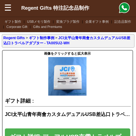
Regent Gifts 特注記念品制作
ギフト製作
|
USBメモリ製作
|
変換プラグ製作
|
企業ギフト事例
|
記念品製作
|
Corporate Gift
|
Gifts and Premiums
Regent Gifts
>
ギフト制作事例
>
JCI太平山青年商會カスタムデュアルUSB差
込口トラベルアダプター - TA005U2-WH
画像をクリックすると拡大表示
ギフト詳細 :
JCI太平山青年商會カスタムデュアルUSB差込口トラベルアダプター - TA005U2-WH