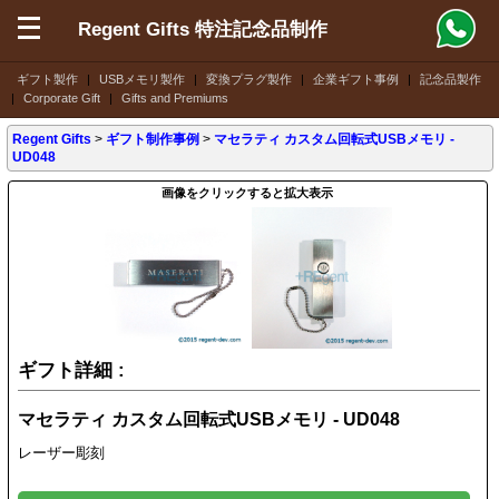
Regent Gifts 特注記念品制作
ギフト製作
|
USBメモリ製作
|
変換プラグ製作
|
企業ギフト事例
|
記念品製作
|
Corporate Gift
|
Gifts and Premiums
Regent Gifts
>
ギフト制作事例
>
マセラティ カスタム回転式USBメモリ -
UD048
画像をクリックすると拡大表示
ギフト詳細 :
マセラティ カスタム回転式USBメモリ - UD048
レーザー彫刻