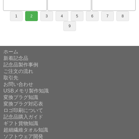
1
2
3
4
5
6
7
8
9
ホーム
新着記念品
記念品製作事例
ご注文の流れ
取引先
お問い合わせ
USBメモリ製作知識
変換プラグ知識
変換プラグ対応表
ロゴ印刷について
記念品購入ガイド
ギフト貨物知識
超細繊維タオル知識
ソフトウェア開発