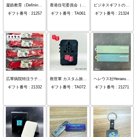
凝皓教育（Defining Education）カスタムメタル塗装バッジ：高品質教育機関ブランドギフト
香港住宅委員会（住宅委員会）旅行用プラグ
ビジネスギフトの新たな基準を創造：拔萃女書院（DGS）専用MagSafeカードケースの詳細分析
ギフト番号 : 21257
ギフト番号 : TA061
ギフト番号 : 21324
広華病院特注ラテックスエクササイズレジスタンスバンド
救世軍 カスタム旅行用プラグギフト
ヘレウス社Heraeusカスタムエコ食器
ギフト番号 : 21332
ギフト番号 : TA072
ギフト番号 : 21271