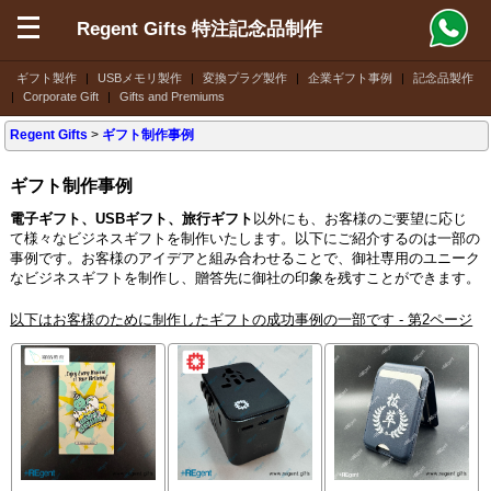
Regent Gifts 特注記念品制作
ギフト製作
|
USBメモリ製作
|
変換プラグ製作
|
企業ギフト事例
|
記念品製作
|
Corporate Gift
|
Gifts and Premiums
Regent Gifts
>
ギフト制作事例
ギフト制作事例
電子ギフト、USBギフト、旅行ギフト
以外にも、お客様のご要望に応じ
て様々なビジネスギフトを制作いたします。以下にご紹介するのは一部の
事例です。お客様のアイデアと組み合わせることで、御社専用のユニーク
なビジネスギフトを制作し、贈答先に御社の印象を残すことができます。
以下はお客様のために制作したギフトの成功事例の一部です - 第2ページ