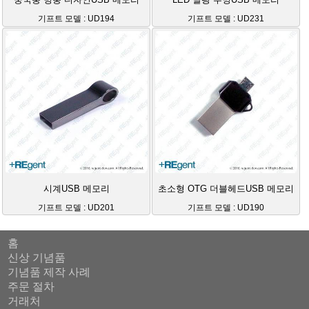
중국풍 병풍 디자인USB 메모리
LED 발광 투명USB 메모리
기프트 모델 : UD194
기프트 모델 : UD231
시계USB 메모리
초소형 OTG 더블헤드USB 메모리
기프트 모델 : UD201
기프트 모델 : UD190
홈
신상 기념품
기념품 제작 사례
주문 절차
거래처