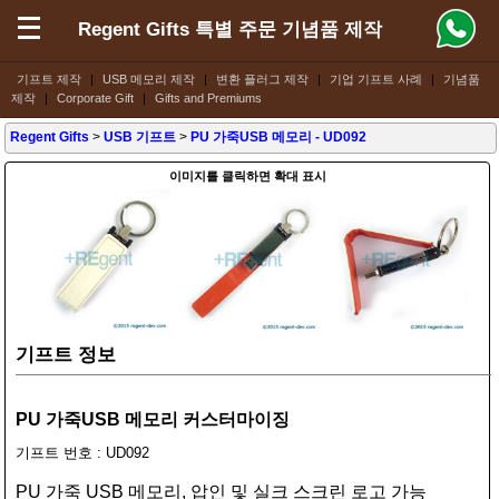
Regent Gifts 특별 주문 기념품 제작
기프트 제작
|
USB 메모리 제작
|
변환 플러그 제작
|
기업 기프트 사례
|
기념품
제작
|
Corporate Gift
|
Gifts and Premiums
Regent Gifts
>
USB 기프트
>
PU 가죽USB 메모리
- UD092
이미지를 클릭하면 확대 표시
기프트 정보
PU 가죽USB 메모리 커스터마이징
기프트 번호 : UD092
PU 가죽 USB 메모리, 압인 및 실크 스크린 로고 가능