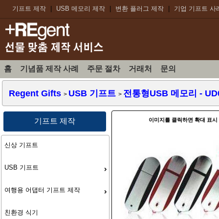
기프트 제작
|
USB 메모리 제작
|
변환 플러그 제작
|
기업 기프트 사
홈
기념품 제작 사례
주문 절차
거래처
문의
Regent Gifts
USB 기프트
전통형USB 메모리
- UD
>
>
이미지를 클릭하면 확대 표시
기프트 제작
신상 기프트
USB 기프트
여행용 어댑터 기프트 제작
친환경 식기