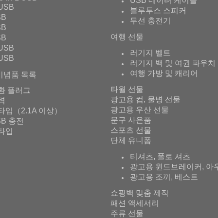
USB 데이터 케이블
USB
블루투스 스피커
SB
무선 충전기
SB
여행 선물
SB
USB
러기지 벨트
USB
러기지 백 및 여권 파우치
여행 가방 및 캐리어
기념품 목록
타월 선물
환 플러그
광고용 컵, 물병 선물
출력
광고용 우산 선물
타입（2.1A 이상）
문구 사은품
SB 충전
스포츠 선물
타입
단체 유니폼
티셔츠, 폴로 셔츠
광고용 윈드브레이커, 아
광고용 조끼, 베스트
쇼핑백 맞춤 제작
패션 액세서리
주류 선물