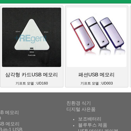
삼각형 카드USB 메모리
패션USB 메모리
기프트 모델 : UD160
기프트 모델 : UD003
친환경 식기
디지털 사은품
SB 메모리
0
보조배터리
SB 메모리
블루투스 제품
3-in-1 USB