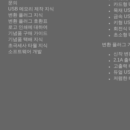
문의
카드형 
USB 메모리 제작 지식
목재 U
변환 플러그 지식
금속 U
변환 플러그 호환표
키형 U
로고 인쇄에 대하여
회전식 
기념품 구매 가이드
초소형 
기념품 택배 지식
변환 플러그 
초극세사 타월 지식
소프트웨어 개발
신작 변
2.1A 
고출력 
듀얼 U
저렴한 