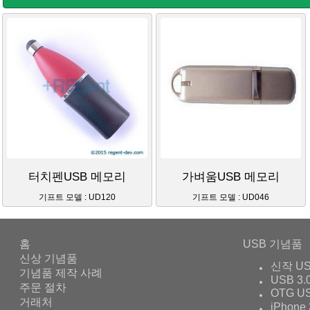
터치펜USB 메모리
가벼움USB 메모리
기프트 모델 : UD120
기프트 모델 : UD046
홈
USB 기념품
신상 기념품
신작 U
기념품 제작 사례
USB 3.
주문 절차
OTG U
거래처
iPhone 