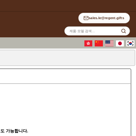
sales.kr@regent.gifts
사
이
트
검
색
것도 가능합니다.