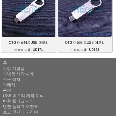
OTG 더블헤드USB 메모리
OTG 더블헤드USB 메모리
기프트 모델 : UD171
기프트 모델 : UD168
홈
신상 기념품
기념품 제작 사례
주문 절차
거래처
문의
USB 메모리 제작 지식
변환 플러그 지식
변환 플러그 호환표
로고 인쇄에 대하여