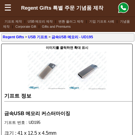
Regent Gifts 특별 주문 기념품 제작
기프트 제작
|
USB 메모리 제작
|
변환 플러그 제작
|
기업 기프트 사례
|
기념품
제작
|
Corporate Gift
|
Gifts and Premiums
Regent Gifts
>
USB 기프트
>
금속USB 메모리
- UD195
이미지를 클릭하면 확대 표시
기프트 정보
금속USB 메모리 커스터마이징
기프트 번호 : UD195
크기 : 41 x 12.5 x 4.5mm