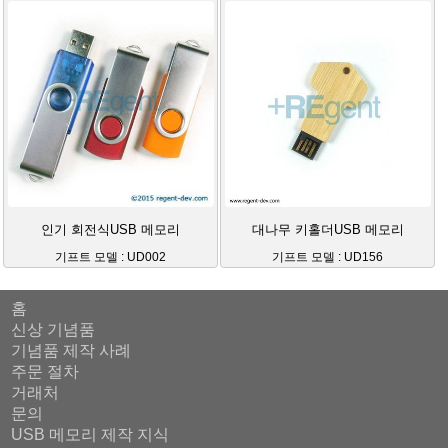
인기 회전식USB 메모리
대나무 키홀더USB 메모리
기프트 모델 : UD002
기프트 모델 : UD156
홈
신상 기념품
기념품 제작 사례
주문 절차
거래처
문의
USB 메모리 제작 지식