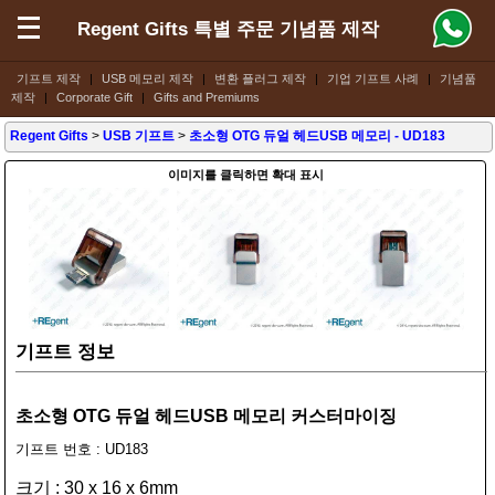
Regent Gifts 특별 주문 기념품 제작
기프트 제작
|
USB 메모리 제작
|
변환 플러그 제작
|
기업 기프트 사례
|
기념품
제작
|
Corporate Gift
|
Gifts and Premiums
Regent Gifts
>
USB 기프트
>
초소형 OTG 듀얼 헤드USB 메모리
- UD183
이미지를 클릭하면 확대 표시
기프트 정보
초소형 OTG 듀얼 헤드USB 메모리 커스터마이징
기프트 번호 : UD183
크기 : 30 x 16 x 6mm