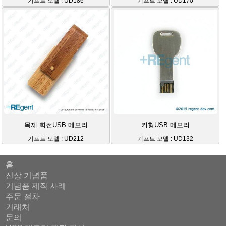
기프트 모델 : UD186
기프트 모델 : UD170
목제 회전USB 메모리
키형USB 메모리
기프트 모델 : UD212
기프트 모델 : UD132
홈
신상 기념품
기념품 제작 사례
주문 절차
거래처
문의