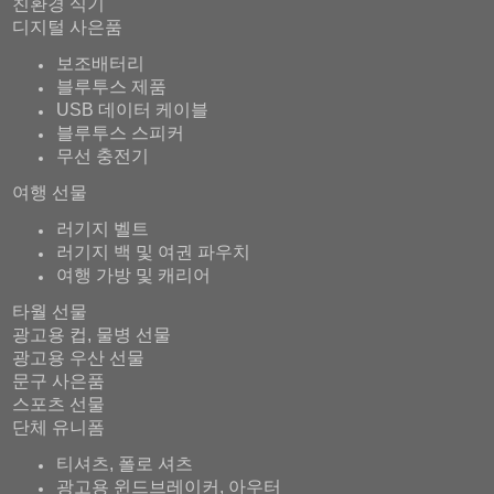
친환경 식기
디지털 사은품
보조배터리
블루투스 제품
USB 데이터 케이블
블루투스 스피커
무선 충전기
여행 선물
러기지 벨트
러기지 백 및 여권 파우치
여행 가방 및 캐리어
타월 선물
광고용 컵, 물병 선물
광고용 우산 선물
문구 사은품
스포츠 선물
단체 유니폼
티셔츠, 폴로 셔츠
광고용 윈드브레이커, 아우터