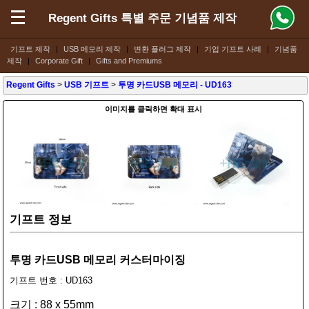
Regent Gifts 특별 주문 기념품 제작
기프트 제작
|
USB 메모리 제작
|
변환 플러그 제작
|
기업 기프트 사례
|
기념품
제작
|
Corporate Gift
|
Gifts and Premiums
Regent Gifts
>
USB 기프트
>
투명 카드USB 메모리
- UD163
이미지를 클릭하면 확대 표시
기프트 정보
투명 카드USB 메모리 커스터마이징
기프트 번호 : UD163
크기 : 88 x 55mm