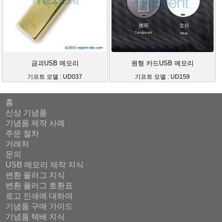
금괴USB 메모리
원형 카드USB 메모리
기프트 모델 : UD037
기프트 모델 : UD159
홈
신상 기념품
기념품 제작 사례
주문 절차
거래처
문의
USB 메모리 제작 지식
변환 플러그 지식
변환 플러그 호환표
로고 인쇄에 대하여
기념품 구매 가이드
기념품 택배 지식