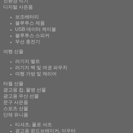
친환경 식기
디지털 사은품
보조배터리
블루투스 제품
USB 데이터 케이블
블루투스 스피커
무선 충전기
여행 선물
러기지 벨트
러기지 백 및 여권 파우치
여행 가방 및 캐리어
타월 선물
광고용 컵, 물병 선물
광고용 우산 선물
문구 사은품
스포츠 선물
단체 유니폼
티셔츠, 폴로 셔츠
광고용 윈드브레이커, 아우터