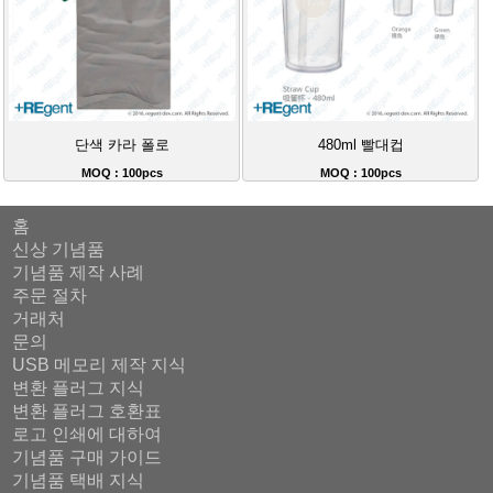
단색 카라 폴로
480ml 빨대컵
MOQ : 100pcs
MOQ : 100pcs
홈
신상 기념품
기념품 제작 사례
주문 절차
거래처
문의
USB 메모리 제작 지식
변환 플러그 지식
변환 플러그 호환표
로고 인쇄에 대하여
기념품 구매 가이드
기념품 택배 지식