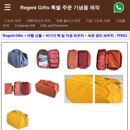
Regent Gifts 특별 주문 기념품 제작
기프트 제작
|
USB 메모리 제작
|
변환 플러그 제작
|
기업 기프트 사례
|
기념품
제작
|
Corporate Gift
|
Gifts and Premiums
Regent Gifts
>
여행 선물
>
러기지 백 및 여권 파우치
>
속옷 정리 파우치
- TP003