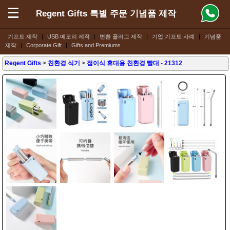
Regent Gifts 특별 주문 기념품 제작
기프트 제작
|
USB 메모리 제작
|
변환 플러그 제작
|
기업 기프트 사례
|
기념품
제작
|
Corporate Gift
|
Gifts and Premiums
Regent Gifts
>
친환경 식기
>
접이식 휴대용 친환경 빨대
- 21312