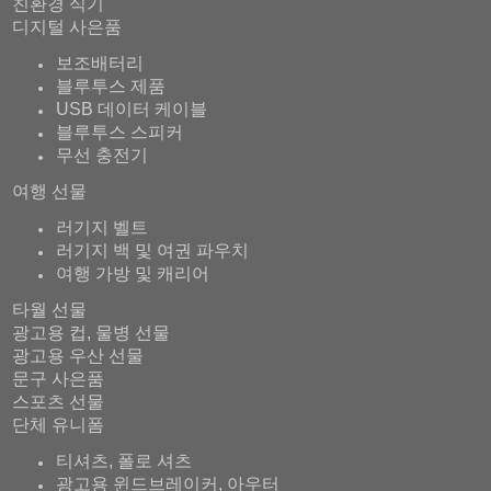
친환경 식기
디지털 사은품
보조배터리
블루투스 제품
USB 데이터 케이블
블루투스 스피커
무선 충전기
여행 선물
러기지 벨트
러기지 백 및 여권 파우치
여행 가방 및 캐리어
타월 선물
광고용 컵, 물병 선물
광고용 우산 선물
문구 사은품
스포츠 선물
단체 유니폼
티셔츠, 폴로 셔츠
광고용 윈드브레이커, 아우터