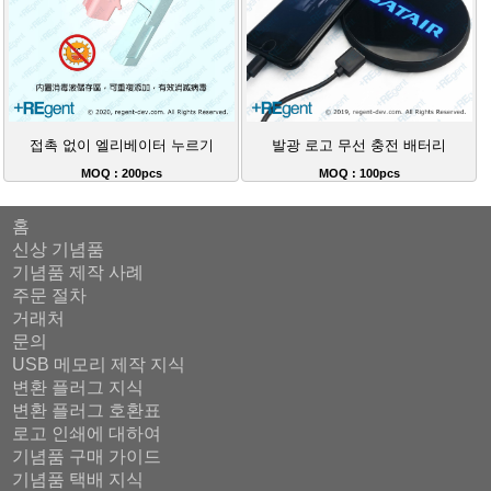
접촉 없이 엘리베이터 누르기
발광 로고 무선 충전 배터리
MOQ : 200pcs
MOQ : 100pcs
홈
신상 기념품
기념품 제작 사례
주문 절차
거래처
문의
USB 메모리 제작 지식
변환 플러그 지식
변환 플러그 호환표
로고 인쇄에 대하여
기념품 구매 가이드
기념품 택배 지식