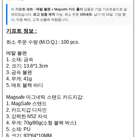
이
기프트 세트 - 메탈 볼펜 + Magsafe 카드 홀더
상품은 기업 기프트용으로 설
계되었습니다.
로고 맞춤 제작
가능. 최소 주문
100세트
. 납기 약 14일. 기업 행
사, 직원 복리, 고객 선물에 적합합니다.
기프트 정보 :
최소 주문 수량 (M.O.Q.) : 100 pcs.
메탈 볼펜
1. 소재: 금속
2. 크기: 13.6*1.3cm
3. 금속 볼펜
4. 무게: 41g
5. 매트 블랙 바디
Magsafe 마그네틱 스탠드 카드지갑:
1. MagSafe 스탠드
2. 카드지갑 디자인
3. 강력한 N52 자석
4. 무게: 70g/80g(소형 블랙 박스)
5. 소재: PU
6. 크기: 93*64*10MM