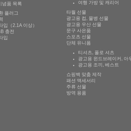
여행 가방 및 캐리어
기념품 목록
타월 선물
환 플러그
광고용 컵, 물병 선물
출력
광고용 우산 선물
타입（2.1A 이상）
문구 사은품
SB 충전
스포츠 선물
타입
단체 유니폼
티셔츠, 폴로 셔츠
광고용 윈드브레이커, 아
광고용 조끼, 베스트
쇼핑백 맞춤 제작
패션 액세서리
주류 선물
방역 용품