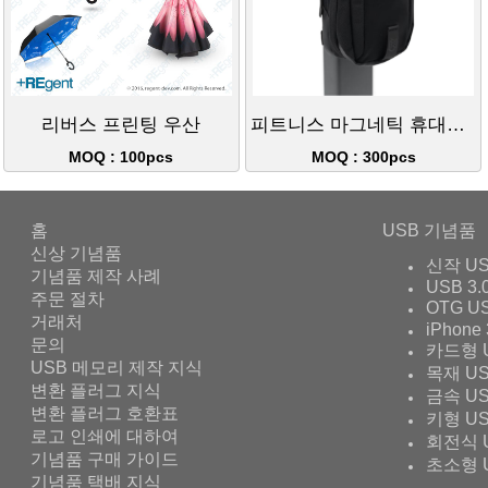
리버스 프린팅 우산
피트니스 마그네틱 휴대용 파우치
MOQ : 100pcs
MOQ : 300pcs
홈
USB 기념품
신상 기념품
신작 U
기념품 제작 사례
USB 3.
주문 절차
OTG U
거래처
iPhone 
문의
카드형 
USB 메모리 제작 지식
목재 U
변환 플러그 지식
금속 U
변환 플러그 호환표
키형 U
로고 인쇄에 대하여
회전식 
기념품 구매 가이드
초소형 
기념품 택배 지식