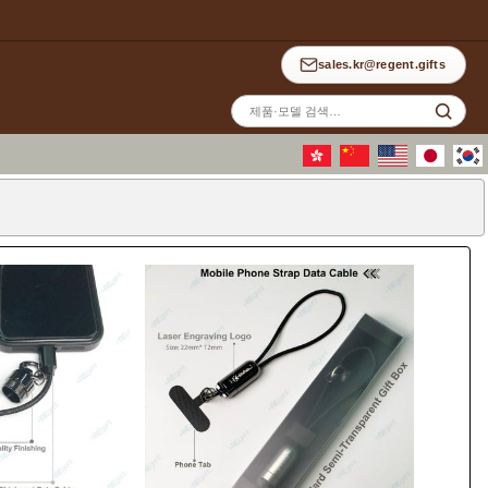
sales.kr@regent.gifts
사
이
트
검
색