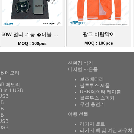
광고 바람막이
60W 멀티 기능 �이블 박스 + Magsafe 마그네틱 스탠드 카드 홀더 + 천지개 선물 박스 세트
MOQ : 100pcs
MOQ : 100pcs
친환경 식기
디지털 사은품
SB 메모리
0
보조배터리
SB 메모리
블루투스 제품
3-in-1 USB
USB 데이터 케이블
USB
블루투스 스피커
SB
무선 충전기
SB
여행 선물
SB
USB
러기지 벨트
USB
러기지 백 및 여권 파우치