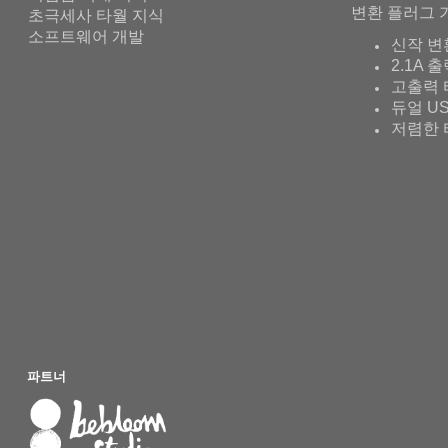
변환 플러그 
초극세사 타월 지식
소프트웨어 개발
신작 변
2.1A 
고출력 
듀얼 U
저렴한 
파트너