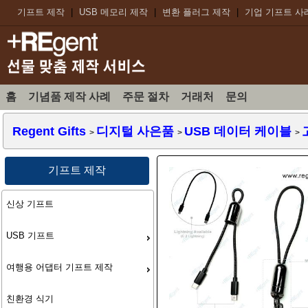
기프트 제작
|
USB 메모리 제작
|
변환 플러그 제작
|
기업 기프트 사
홈
기념품 제작 사례
주문 절차
거래처
문의
Regent Gifts
디지털 사은품
USB 데이터 케이블
>
>
>
기프트 제작
신상 기프트
USB 기프트
여행용 어댑터 기프트 제작
친환경 식기