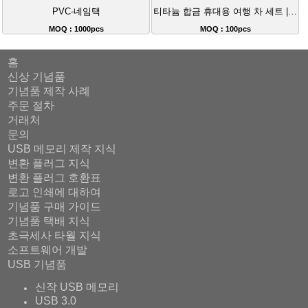
PVC-네임택
티타늄 합금 휴대용 여행 차 세트 | 이중 단열 캠핑 차 도구
MOQ : 1000pcs
MOQ : 100pcs
홈
신상 기념품
기념품 제작 사례
주문 절차
거래처
문의
USB 메모리 제작 지식
변환 플러그 지식
변환 플러그 호환표
로고 인쇄에 대하여
기념품 구매 가이드
기념품 택배 지식
초극세사 타월 지식
소프트웨어 개발
USB 기념품
신작 USB 메모리
USB 3.0