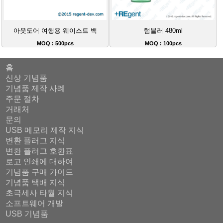
아웃도어 여행용 웨이스트 백
텀블러 480ml
MOQ : 500pcs
MOQ : 100pcs
홈
신상 기념품
기념품 제작 사례
주문 절차
거래처
문의
USB 메모리 제작 지식
변환 플러그 지식
변환 플러그 호환표
로고 인쇄에 대하여
기념품 구매 가이드
기념품 택배 지식
초극세사 타월 지식
소프트웨어 개발
USB 기념품