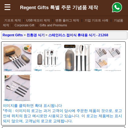
Regent Gifts 특별 주문 기념품 제작
기프트 제작
|
USB 메모리 제작
|
변환 플러그 제작
|
기업 기프트 사례
|
기념품
제작
|
Corporate Gift
|
Gifts and Premiums
Regent Gifts
>
친환경 식기
>
스테인리스 접이식 휴대용 식기
- 21268
이미지를 클릭하면 확대 표시됩니다
*주의 : 이미지의 로고는 과거 고객이 당사에 주문한 제품의 것으로, 로고
인쇄 위치의 참고 예시로만 사용되고 있습니다. 이 로고는 제품에는 표시
되지 않으며, 고객님의 로고로 교체됩니다.