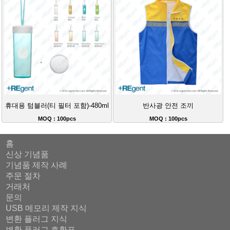
휴대용 텀블러(티 필터 포함)-480ml
반사광 안전 조끼
MOQ : 100pcs
MOQ : 100pcs
홈
신상 기념품
기념품 제작 사례
주문 절차
거래처
문의
USB 메모리 제작 지식
변환 플러그 지식
변환 플러그 호환표