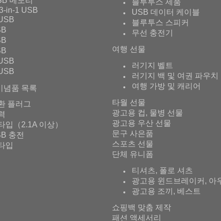
SB 메모리
블루투스 제품
3-in-1 USB
USB 데이터 케이블
USB
블루투스 스피커
SB
무선 충전기
SB
여행 선물
SB
USB
러기지 벨트
USB
러기지 백 및 여권 파우치
여행 가방 및 캐리어
기념품 목록
타월 선물
환 플러그
광고용 컵, 물병 선물
출력
광고용 우산 선물
타입（2.1A 이상）
문구 사은품
SB 충전
스포츠 선물
타입
단체 유니폼
티셔츠, 폴로 셔츠
광고용 윈드브레이커, 아
광고용 조끼, 베스트
쇼핑백 맞춤 제작
패션 액세서리