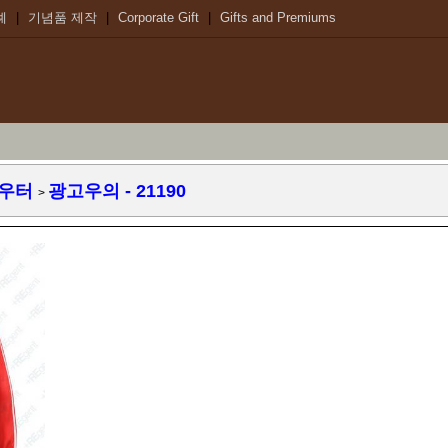
례
|
기념품 제작
|
Corporate Gift
|
Gifts and Premiums
아우터
광고우의
- 21190
>