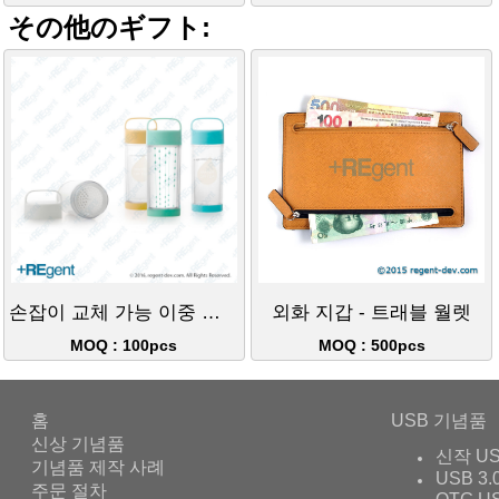
その他のギフト:
손잡이 교체 가능 이중 레이어 텀블러(티 필터 포함)-350ml
외화 지갑 - 트래블 월렛
MOQ : 100pcs
MOQ : 500pcs
홈
USB 기념품
신상 기념품
신작 U
기념품 제작 사례
USB 3.
주문 절차