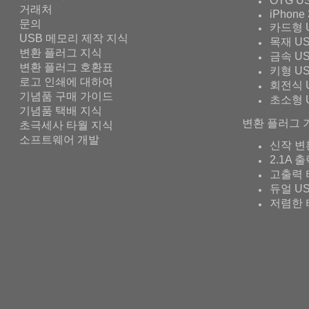
OTG U
거래처
iPhone 
문의
카드형 
USB 메모리 제작 지식
목재 U
변환 플러그 지식
금속 U
변환 플러그 호환표
키형 U
로고 인쇄에 대하여
회전식 
기념품 구매 가이드
초소형 
기념품 택배 지식
변환 플러그 
초극세사 타월 지식
소프트웨어 개발
신작 변
2.1A 
고출력 
듀얼 U
저렴한 