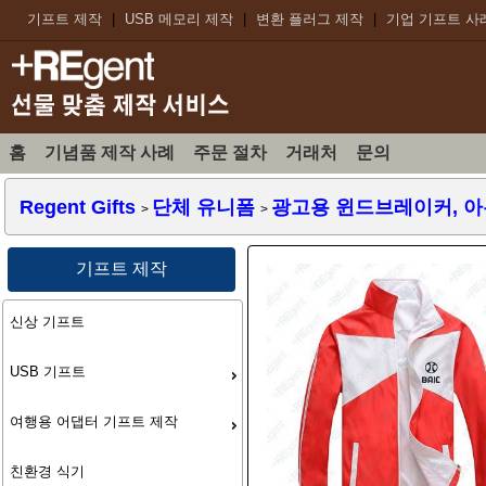
기프트 제작
|
USB 메모리 제작
|
변환 플러그 제작
|
기업 기프트 사
홈
기념품 제작 사례
주문 절차
거래처
문의
Regent Gifts
단체 유니폼
광고용 윈드브레이커, 
>
>
기프트 제작
신상 기프트
USB 기프트
여행용 어댑터 기프트 제작
친환경 식기