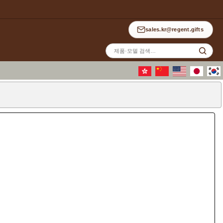
sales.kr@regent.gifts
사
이
트
검
색