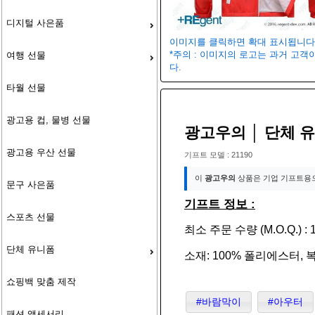
디지털 사은품
이미지를 클릭하면 확대 표시됩니다
*주의 : 이미지의 로고는 과거 고
여행 선물
다.
타월 선물
광고용 컵, 물병 선물
광고우의 │ 단체 유
광고용 우산 선물
기프트 모델 : 21190
이
광고우의
상품은 기업 기프트용
문구 사은품
기프트 정보 :
스포츠 선물
최소 주문 수량 (M.O.Q.) : 1
단체 유니폼
소재: 100% 폴리에스터, 
쇼핑백 맞춤 제작
#바람막이
#아우터
패션 액세서리