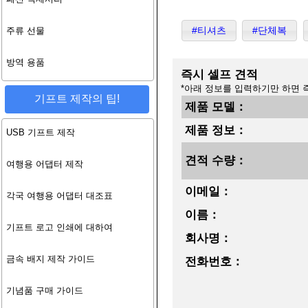
#티셔츠
#단체복
주류 선물
방역 용품
즉시 셀프 견적
*아래 정보를 입력하기만 하면 
기프트 제작의 팁!
제품 모델：
제품 정보：
USB 기프트 제작
견적 수량：
여행용 어댑터 제작
이메일：
각국 여행용 어댑터 대조표
이름：
기프트 로고 인쇄에 대하여
회사명：
금속 배지 제작 가이드
전화번호：
기념품 구매 가이드