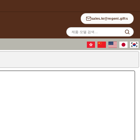
sales.kr@regent.gifts
사
이
트
검
색