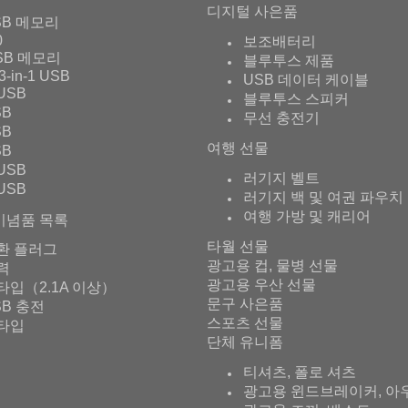
디지털 사은품
SB 메모리
0
보조배터리
SB 메모리
블루투스 제품
3-in-1 USB
USB 데이터 케이블
USB
블루투스 스피커
SB
무선 충전기
SB
여행 선물
SB
USB
러기지 벨트
USB
러기지 백 및 여권 파우치
여행 가방 및 캐리어
기념품 목록
타월 선물
환 플러그
광고용 컵, 물병 선물
출력
광고용 우산 선물
타입（2.1A 이상）
문구 사은품
SB 충전
스포츠 선물
타입
단체 유니폼
티셔츠, 폴로 셔츠
광고용 윈드브레이커, 아