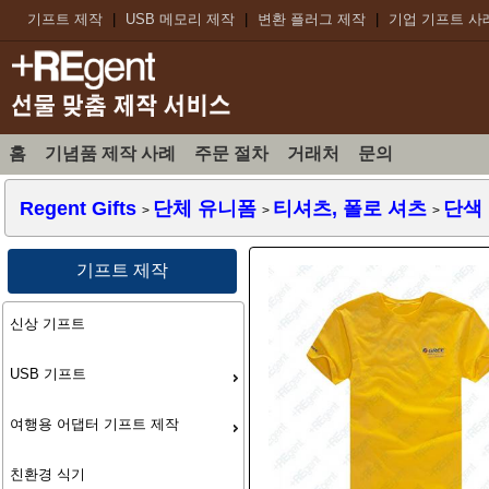
기프트 제작
|
USB 메모리 제작
|
변환 플러그 제작
|
기업 기프트 사
홈
기념품 제작 사례
주문 절차
거래처
문의
Regent Gifts
단체 유니폼
티셔츠, 폴로 셔츠
단색
>
>
>
기프트 제작
신상 기프트
USB 기프트
여행용 어댑터 기프트 제작
친환경 식기