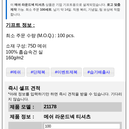
이
메쉬 라운드넥 티셔츠
상품은 기업 기프트용으로 설계되었습니다.
로고 맞춤
제작
가능. 최소 주문
100세트
. 납기 약 14일. 직원 복리, 기념일, 팀 보상에 적합
합니다.
기프트 정보 :
최소 주문 수량 (M.O.Q.) : 100 pcs.
소재 구성: 75D 메쉬
100% 흡습속건 실
160g/m2
#메쉬
#단체복
#이벤트제복
#습기배출사
즉시 셀프 견적
*아래 정보를 입력하기만 하면 즉시 견적을 받을 수 있습니다. 기다리
지 않습니다.
21178
제품 모델：
제품 정보：
메쉬 라운드넥 티셔츠