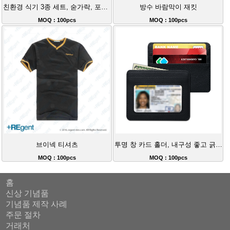
친환경 식기 3종 세트, 숟가락, 포크, 젓가락
방수 바람막이 재킷
MOQ : 100pcs
MOQ : 100pcs
브이넥 티셔츠
투명 창 카드 홀더, 내구성 좋고 긁힘 방지 대용량 명함 케이스
MOQ : 100pcs
MOQ : 100pcs
홈
신상 기념품
기념품 제작 사례
주문 절차
거래처